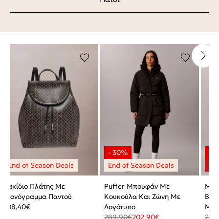
Σακίδιο Πλάτης Με
Puffer Μπουφάν Με
Μακρ
Μονόγραμμα Παντού
Κουκούλα Και Ζώνη Με
Bral
108,40
€
Λογότυπο
Mod
289,90
€
202,90
€
29,