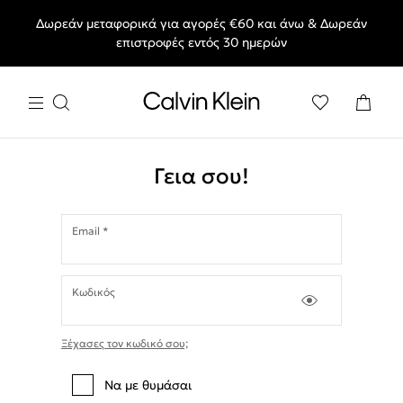
Δωρεάν μεταφορικά για αγορές €60 και άνω & Δωρεάν
End of Season Deals: Αγαπημένα styles, στις τιμές που θες.
επιστροφές εντός 30 ημερών
Γεια σου!
Email *
Κωδικός
Ξέχασες τον κωδικό σου;
Να με θυμάσαι