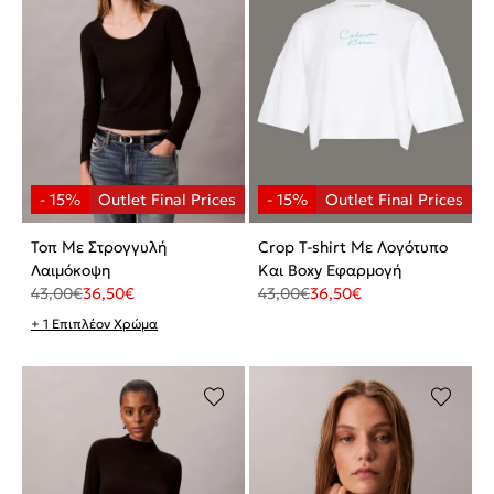
Τοπ Με Στρογγυλή
Crop T-shirt Με Λογότυπο
Λαιμόκοψη
Και Boxy Εφαρμογή
43,00
€
36,50
€
43,00
€
36,50
€
+ 1 Επιπλέον Χρώμα