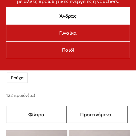
με άλλες προωθητικές ενέργειες ή vouchers.
Άνδρας
Γυναίκα
Παιδί
Ρούχα
122 προϊόν(τα)
Φίλτρα
Προτεινόμενα