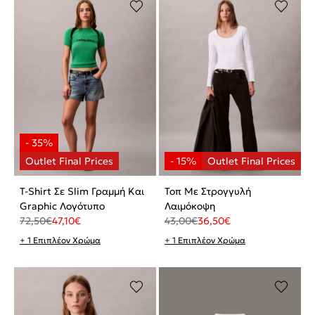
T-Shirt Σε Slim Γραμμή Και
Τοπ Με Στρογγυλή
Graphic Λογότυπο
Λαιμόκοψη
72,50
€
47,10
€
43,00
€
36,50
€
+ 1 Επιπλέον Χρώμα
+ 1 Επιπλέον Χρώμα