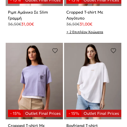
Ριμπ Αμάνικο Σε Slim
Cropped T-shirt Με
Γραμμή
Λογότυπο
36,50
€
31,00
€
36,50
€
31,00
€
+ 2 Επιπλέον Χρώματα
Cropped T-shirt Με
Boyfriend T-shirt