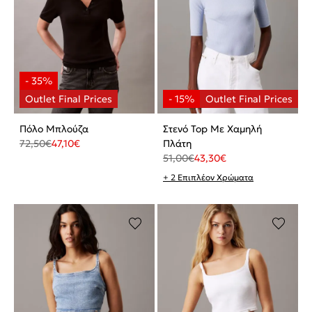
Πόλο Μπλούζα
Στενό Top Με Χαμηλή
72,50
€
47,10
€
Πλάτη
51,00
€
43,30
€
+ 2 Επιπλέον Χρώματα