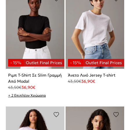
Ριμπ T-Shirt Σε Slim Γραμμή
Άνετο Λινό Jersey T-shirt
Από Modal
43,50
€
36,90
€
43,50
€
36,90
€
+ 2 Επιπλέον Χρώματα