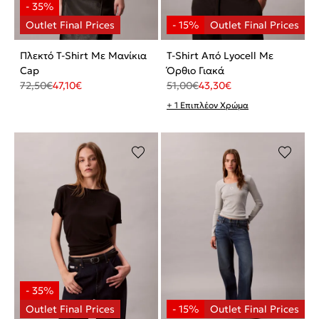
Πλεκτό T-Shirt Με Μανίκια
T-Shirt Από Lyocell Με
Cap
Όρθιο Γιακά
72,50
€
47,10
€
51,00
€
43,30
€
+ 1 Επιπλέον Χρώμα