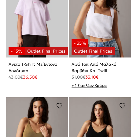
Άνετο T-Shirt Με Έντονο
Λινό Τοπ Από Μαλακό
Λογότυπο
Βαμβάκι Και Twill
43,00
€
36,50
€
51,00
€
33,10
€
+ 1 Επιπλέον Χρώμα