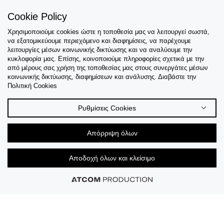
Γίνε Μέλος
Cookie Policy
Χρησιμοποιούμε cookies ώστε η τοποθεσία μας να λειτουργεί σωστά,
να εξατομικεύουμε περιεχόμενο και διαφημίσεις, να παρέχουμε
λειτουργίες μέσων κοινωνικής δικτύωσης και να αναλύουμε την
Εξυπηρέτηση
κυκλοφορία μας. Επίσης, κοινοποιούμε πληροφορίες σχετικά με την
από μέρους σας χρήση της τοποθεσίας μας στους συνεργάτες μέσων
κοινωνικής δικτύωσης, διαφημίσεων και ανάλυσης. Διαβάστε την
Collections
Πολιτική Cookies
Tips & Guides
Ρυθμίσεις Cookies
Σχετικά Με Εμάς
Απόρριψη όλων
Language
Αποδοχή όλων και κλείσιμο
© 2026 CK STORES B.V All Rights Reserved.