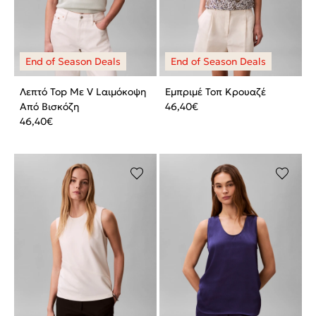
Λεπτό Top Mε V Lαιμόκοψη
Εμπριμέ Τοπ Κρουαζέ
Aπό Bισκόζη
46,40
€
46,40
€