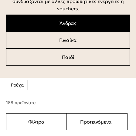
συνδυάζονται με άλλες προωθητικές ενέργειες ή
vouchers.
Άνδρας
Γυναίκα
Παιδί
Ρούχα
188 προϊόν(τα)
Φίλτρα
Προτεινόμενα