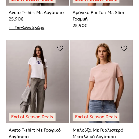
Άνετο T-shirt Με Λογότυπο
Αμάνικο Ριπ Τοπ Με Slim
25,90
€
Γραμμή
25,90
€
+ 1 Επιπλέον Χρώμα
Άνετο T-shirt Με Γραφικό
Μπλούζα Με Γυαλιστερό
Λογότυπο
Μεταλλικό Λογότυπο