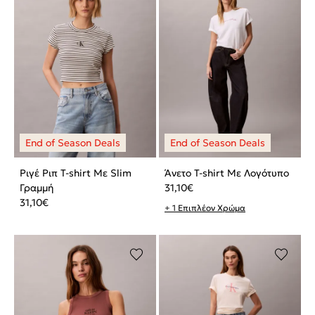
Ριγέ Ριπ T-shirt Με Slim
Άνετο T-shirt Με Λογότυπο
Γραμμή
31,10
€
31,10
€
+ 1 Επιπλέον Χρώμα