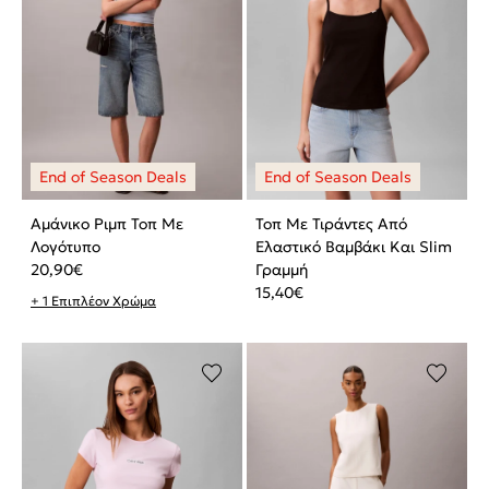
Αμάνικο Ριμπ Τοπ Με
Τοπ Με Τιράντες Από
Λογότυπο
Ελαστικό Βαμβάκι Και Slim
20,90
€
Γραμμή
15,40
€
+ 1 Επιπλέον Χρώμα