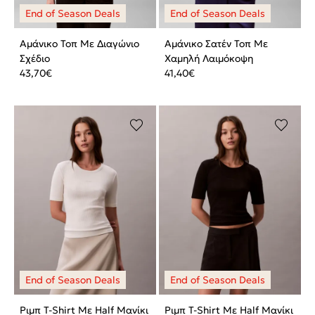
Αμάνικο Τοπ Με Διαγώνιο
Αμάνικο Σατέν Τοπ Με
Σχέδιο
Χαμηλή Λαιμόκοψη
43,70
€
41,40
€
Ριμπ T-Shirt Με Half Μανίκι
Ριμπ T-Shirt Με Half Μανίκι