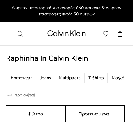
Δωρεάν μεταφορικά για αγορές €60 και άνω & Δωρεάν
End of Season Deals: Αγαπημένα styles, στις τιμές που θες.
επιστροφές εντός 30 ημερών
Raphinha In Calvin Klein
Homewear
Jeans
Multipacks
T-Shirts
Μαγιό
340 προϊόν(τα)
Φίλτρα
Προτεινόμενα