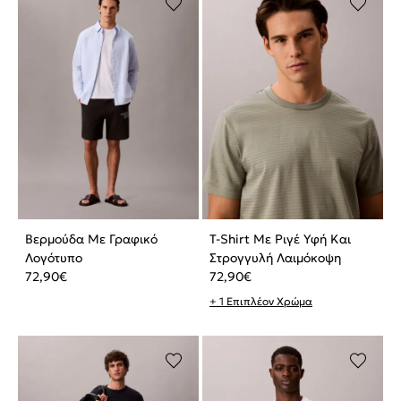
Βερμούδα Με Γραφικό
T-Shirt Με Ριγέ Υφή Και
Λογότυπο
Στρογγυλή Λαιμόκοψη
72,90
€
72,90
€
+ 1 Επιπλέον Χρώμα