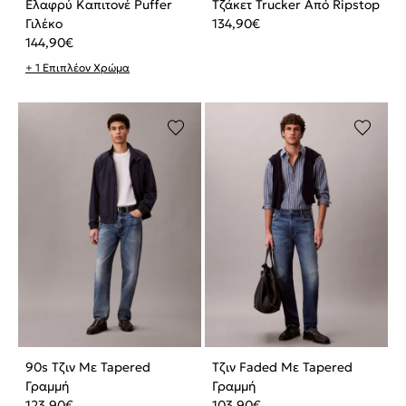
Ελαφρύ Καπιτονέ Puffer
Τζάκετ Trucker Από Ripstop
Γιλέκο
134,90
€
144,90
€
+ 1 Επιπλέον Χρώμα
90s Τζιν Με Tapered
Τζιν Faded Με Tapered
Γραμμή
Γραμμή
123,90
€
103,90
€