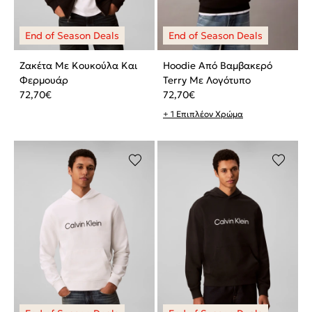
Ζακέτα Με Κουκούλα Και
Hoodie Από Βαμβακερό
Φερμουάρ
Terry Με Λογότυπο
72,70
€
72,70
€
+ 1 Επιπλέον Χρώμα