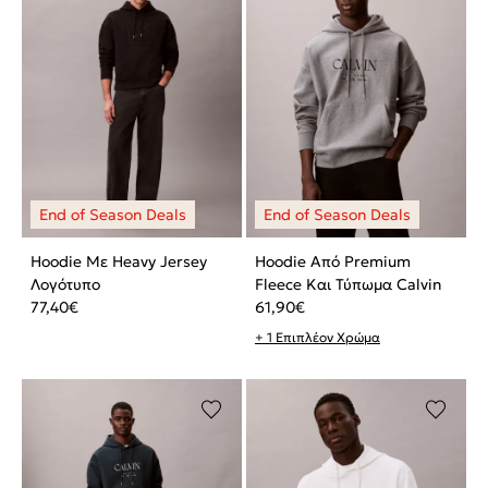
Hoodie Με Heavy Jersey
Hoodie Από Premium
Λογότυπο
Fleece Και Τύπωμα Calvin
77,40
€
61,90
€
+ 1 Επιπλέον Χρώμα