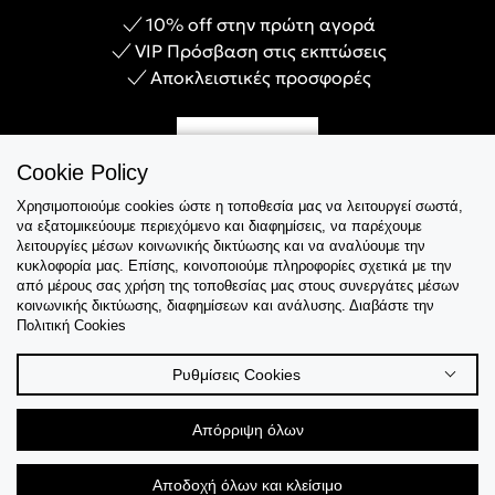
10% off στην πρώτη αγορά
VIP Πρόσβαση στις εκπτώσεις
Αποκλειστικές προσφορές
Γίνε Μέλος
Cookie Policy
Χρησιμοποιούμε cookies ώστε η τοποθεσία μας να λειτουργεί σωστά,
να εξατομικεύουμε περιεχόμενο και διαφημίσεις, να παρέχουμε
λειτουργίες μέσων κοινωνικής δικτύωσης και να αναλύουμε την
Εξυπηρέτηση
κυκλοφορία μας. Επίσης, κοινοποιούμε πληροφορίες σχετικά με την
από μέρους σας χρήση της τοποθεσίας μας στους συνεργάτες μέσων
κοινωνικής δικτύωσης, διαφημίσεων και ανάλυσης. Διαβάστε την
Collections
Πολιτική Cookies
Tips & Guides
Ρυθμίσεις Cookies
Σχετικά Με Εμάς
Απόρριψη όλων
Language
Αποδοχή όλων και κλείσιμο