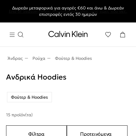
Δωρεάν μεταφορικά για αγορές €60 και άνω & Δωρεάν
End of Season Deals: Αγαπημένα styles, στις τιμές που θες.
επιστροφές εντός 30 ημερών
Άνδρας
Ρούχα
Φούτερ & Hoodies
Ανδρικά Hoodies
Φούτερ & Hoodies
15 προϊόν(τα)
Φίλτρα
Προτεινόμενα