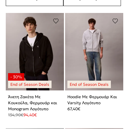
Άνετη Ζακέτα Με
Hoodie Με Φερμουάρ Και
Κουκούλα, Φερμουάρ και
Varsity Λογότυπο
Monogram Λογότυπο
67,40
€
134,90
€
94,40
€