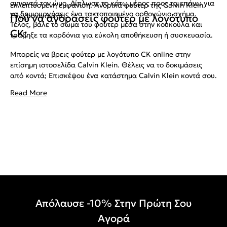
συναντά τον ώμο. Δίπλωσε το κάτω μέρος προς τα επάνω για
εκλεπτυσμένη εμφάνιση. Ανδρικά φούτερ της Calvin Klein.
να δημιουργήσεις ένα τακτοποιημένο ορθογώνιο σχήμα.
Σύγχρονη άνεση.
Πού να αγοράσεις φούτερ με λογότυπο
Τέλος, βάλε το σώμα του φούτερ μέσα στην κουκούλα και
CK;
τράβηξε τα κορδόνια για εύκολη αποθήκευση ή συσκευασία.
Μπορείς να βρεις φούτερ με λογότυπο CK online στην
επίσημη ιστοσελίδα Calvin Klein. Θέλεις να το δοκιμάσεις
από κοντά; Επισκέψου ένα κατάστημα Calvin Klein κοντά σου.
Read More
Απόλαυσε -10% Στην Πρώτη Σου
Αγορά