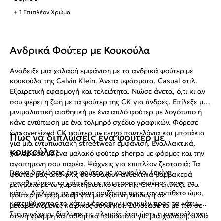
+ 1 Επιπλέον Χρώμα
Ανδρικά Φούτερ με Κουκούλα
Ανάδειξε μια χαλαρή εμφάνιση με τα ανδρικά φούτερ με
κουκούλα της Calvin Klein. Άνετα υφάσματα. Casual στιλ.
Εξαιρετική εφαρμογή και τελειότητα. Νιώσε άνετα, ό,τι κι αν
σου φέρει η ζωή με τα φούτερ της CK για άνδρες. Επίλεξε μια
μινιμαλιστική αισθητική με ένα απλό φούτερ με λογότυπο ή
κάνε εντύπωση με ένα τολμηρό σχέδιο γραφικών. Φόρεσε
ένα oversized CK φούτερ με cargo παντελόνια και μποτάκια
Πώς να διπλώσεις ένα φούτερ με
για μια εντυπωσιακή streetwear εμφάνιση. Εναλλακτικά,
κουκούλα;
χαλάρωσε με ένα μαλακό φούτερ sherpa με φόρμες και την
αγαπημένη σου παρέα. Ψάχνεις για επιπλέον ζεστασιά; Τα
Για να διπλώσεις ένα φούτερ με κουκούλα, ξεκίνα
φούτερ μας από φλις συνδυάζουν ανθεκτικά βαμβακερά
τοποθετώντας το επίπεδο με το μπροστινό μέρος προς τα
μείγματα με το χαρακτηριστικό στιλ της CK. Ή επίλεξε ένα
κάτω. Δίπλωσε τα μανίκια οριζόντια προς τον αντίθετο ώμο,
φούτερ με φερμουάρ για μια έξυπνη επιλογή σε
κατευθύνοντας το κάτω μέρος των μανικιών προς τα κάτω.
μεταβαλλόμενες καιρικές συνθήκες. Συνδύασέ το με τζιν σε
Στη συνέχεια, δίπλωσε τις πλευρές έτσι ώστε η κουκούλα να
στενή γραμμή και αθλητικά παπούτσια για μια χαλαρή, αλλά