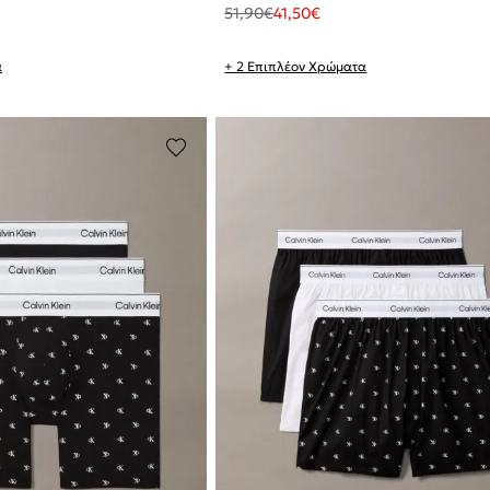
51,90
€
41,50
€
α
+ 2 Επιπλέον Χρώματα