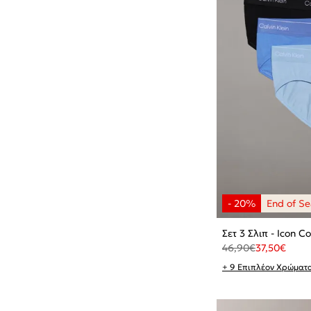
Σετ 3 Σλιπ - Icon C
46,90
€
37,50
€
+ 9 Επιπλέον Χρώματ