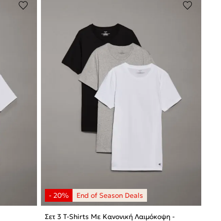
Σετ 3 T-Shirts Με Κανονική Λαιμόκοψη -