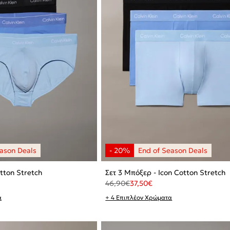
otton Stretch
Σετ 3 Μπόξερ - Icon Cotton Stretch
46,90
€
37,50
€
α
+ 4 Επιπλέον Χρώματα