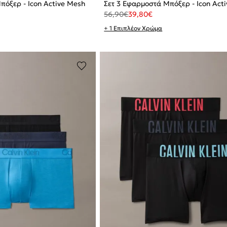
πόξερ - Icon Active Mesh
Σετ 3 Εφαρμοστά Μπόξερ - Icon Act
56,90
€
39,80
€
+ 1 Επιπλέον Χρώμα