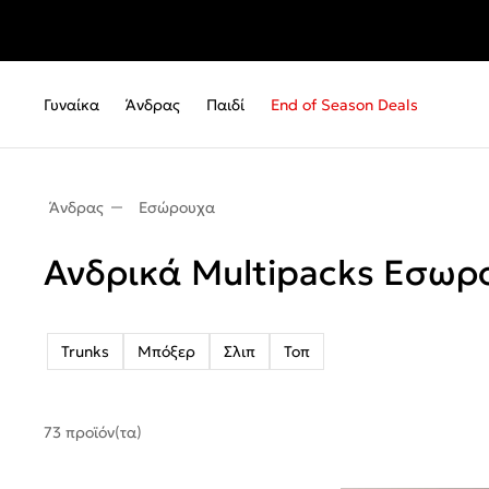
Γυναίκα
Άνδρας
Παιδί
End of Season Deals
Άνδρας
Εσώρουχα
Ανδρικά Multipacks Εσωρ
Trunks
Μπόξερ
Σλιπ
Τοπ
73 προϊόν(τα)