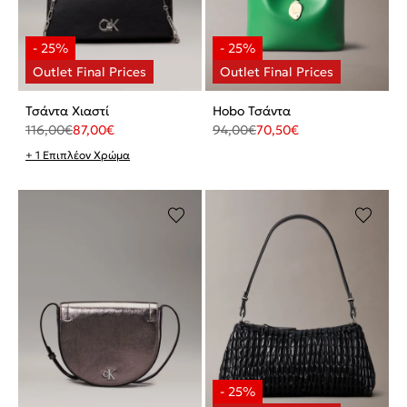
Τσάντα Χιαστί
Hobo Τσάντα
116,00
€
87,00
€
94,00
€
70,50
€
+ 1 Επιπλέον Χρώμα