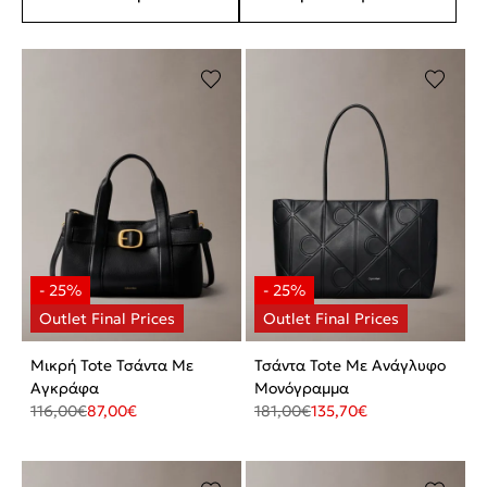
Μικρή Tote Τσάντα Με
Τσάντα Tote Με Ανάγλυφο
Αγκράφα
Μονόγραμμα
116,00
€
87,00
€
181,00
€
135,70
€