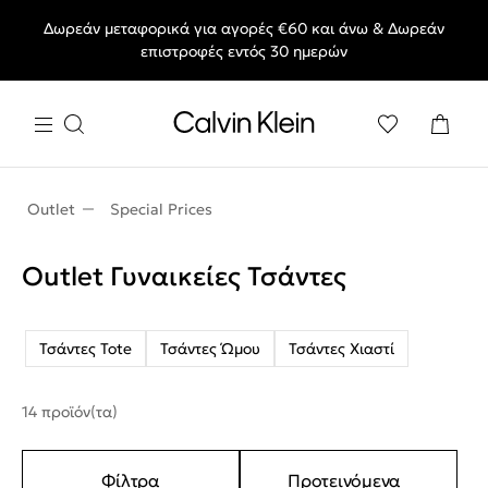
Δωρεάν μεταφορικά για αγορές €60 και άνω & Δωρεάν
End of Season Deals: Αγαπημένα styles, στις τιμές που θες.
επιστροφές εντός 30 ημερών
Outlet
Special Prices
Outlet Γυναικείες Τσάντες
Τσάντες Tote
Τσάντες Ώμου
Τσάντες Χιαστί
14 προϊόν(τα)
Φίλτρα
Προτεινόμενα