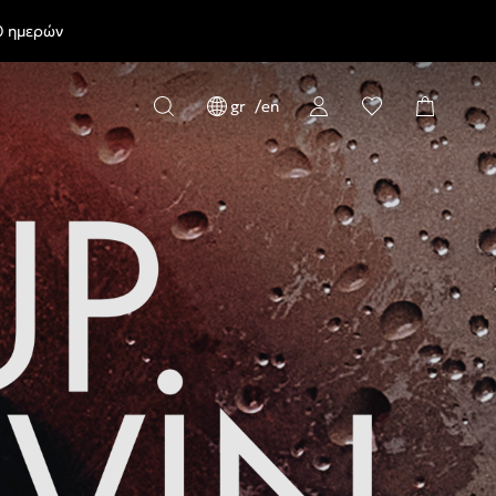
0 ημερών
gr
en