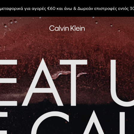
μεταφορικά για αγορές €60 και άνω & Δωρεάν επιστροφές εντός 3
End of Season Deals: Αγαπημένα styles, στις τιμές που θες.
Γίνε Μέλος & Κέρδισε -10%