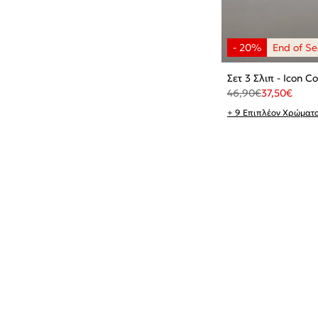
Σετ 3 Σλιπ - Icon C
46,90
€
37,50
€
+ 9 Επιπλέον Χρώματ