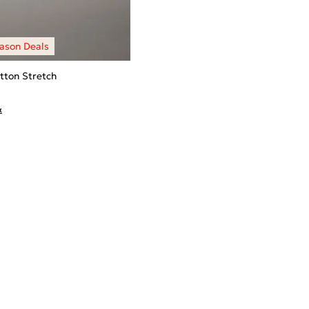
otton Stretch
α