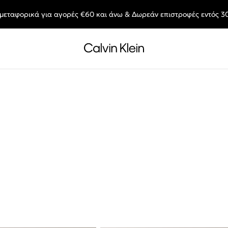
μεταφορικά για αγορές €60 και άνω & Δωρεάν επιστροφές εντός 3
End of Season Deals: Αγαπημένα styles, στις τιμές που θες.