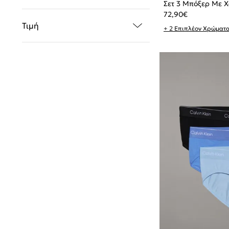
Σετ 3 Μπόξερ Με Χ
72,90
€
Τιμή
+ 2 Επιπλέον Χρώματ