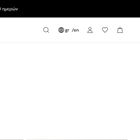
0 ημερών
gr
en