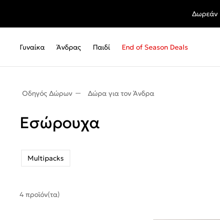
Δωρεάν 
Γυναίκα
Άνδρας
Παιδί
End of Season Deals
Οδηγός Δώρων
Δώρα για τον Άνδρα
Εσώρουχα
Multipacks
4 προϊόν(τα)