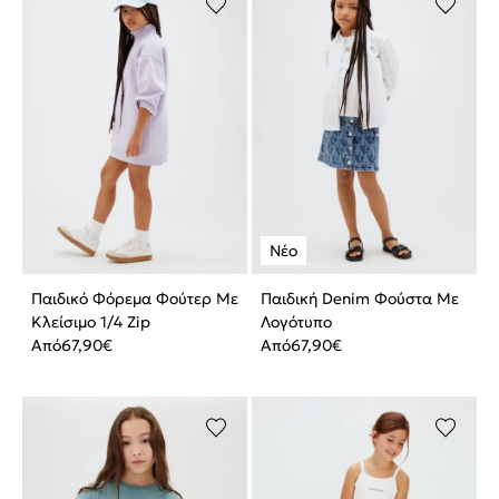
Παιδικό Φόρεμα Φούτερ Με
Παιδική Denim Φούστα Με
Κλείσιμο 1/4 Zip
Λογότυπο
Από
67,90
€
Από
67,90
€