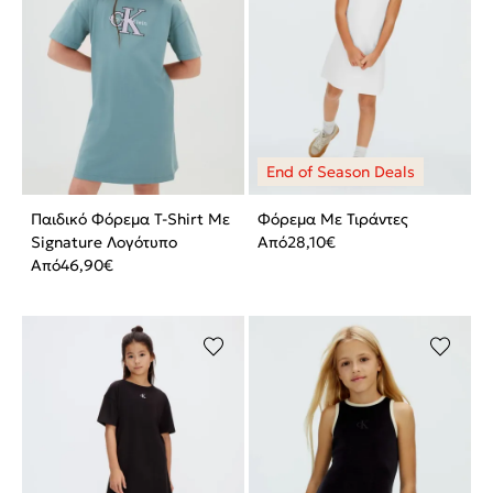
Παιδικό Φόρεμα T-Shirt Με
Φόρεμα Με Τιράντες
Signature Λογότυπο
Από
28,10
€
Από
46,90
€