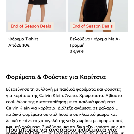
Φόρεμα T-shirt
Βελούδινο Φόρεμα Με Α-
Από
28,10
€
Γραμμή
38,90
€
Φορέματα & Φούστες για Κορίτσια
Εξερεύνησε τη συλλογή με παιδικά φορέματα και φούστες
για κορίτσια της Calvin Klein. Άνετα. Χρωματιστά. Αβίαστα
cool. Δώσε της αυτοπεποίθηση με τα παιδικά φορέματα
Calvin Klein για κορίτσια. Διάλεξε ανάμεσα σε χαλαρά
παιδικά φορέματα σε στιλ hoodie σε κλασικό μαύρο και
λευκό ή κάνε το χαμόγελό της να ξεχωρίσει με όμορφα ροζ
και μοβ χρώματα. Συνδύασε μια παιδική τζιν φούστα με cute
Πού μπορώ να αγοράσω φορέματα για
sneakers και t-shirt για μια casual εμφάνιση, ή ντύσε την με