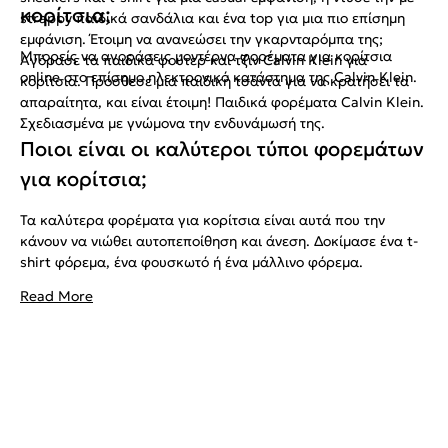
κορίτσια;
strappy παιδικά σανδάλια και ένα top για μια πιο επίσημη
εμφάνιση. Έτοιμη να ανανεώσει την γκαρνταρόμπα της;
Μπορείς να αγοράσεις μοντέρνα φορέματα για κορίτσια
Αγόρασε τα παιδικά φούτερ και τζιν Calvin Klein για
online στο επίσημο ηλεκτρονικό κατάστημα της Calvin Klein.
κορίτσια. Πρόσθεσε μια παιδική τσάντα για να κρατήσει τα
απαραίτητα, και είναι έτοιμη! Παιδικά φορέματα Calvin Klein.
Σχεδιασμένα με γνώμονα την ενδυνάμωσή της.
Ποιοι είναι οι καλύτεροι τύποι φορεμάτων
για κορίτσια;
Τα καλύτερα φορέματα για κορίτσια είναι αυτά που την
κάνουν να νιώθει αυτοπεποίθηση και άνεση. Δοκίμασε ένα t-
shirt φόρεμα, ένα φουσκωτό ή ένα μάλλινο φόρεμα.
Read More