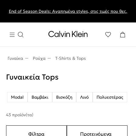
End of Season Deals: Αγαπημένα styles, στις τιμές που θες.
Γυναίκα
Ρούχα
T-Shirts & Tops
Γυναικεία Tops
Modal
Βαμβάκι
Βισκόζη
Λινό
Πολυεστέρας
43 προϊόν(τα)
Φίλτρα
Προτεινόμενα