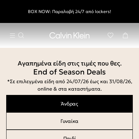
Δωρεάν μεταφορικά για αγορές €60 και άνω & Δωρεάν
End of Season Deals: Αγαπημένα styles, στις τιμές που θες.
BOX NOW: Παραλαβή 24/7 από lockers!
Γίνε Μέλος & Κέρδισε -10%
Ασφαλείς πληρωμές
επιστροφές εντός 30 ημερών
Αγαπημένα είδη στις τιμές που θες.
End of Season Deals
*Σε επιλεγμένα είδη από 24/07/26 έως και 31/08/26,
online & στα καταστήματα.
Άνδρας
Γυναίκα
Παιδί