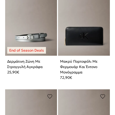
Δερμάτινη Ζώνη Με
Μακρύ Πορτοφόλι Με
Στρογγυλή Αγκράφα
Φερμουάρ Και Έντονο
25,90
€
Μονόγραμμα
72,90
€