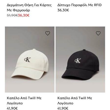
Δερμάτινη Θήκη Για Κάρτες
Δίπτυχο Ποροφόλι Με RFID
Με Φερμουάρ
36,30
€
51,90
€
36,30
€
Καπέλο Από Twill Με
Καπέλο Από Twill Με
Λογότυπο
Λογότυπο
41,90
€
41,90
€