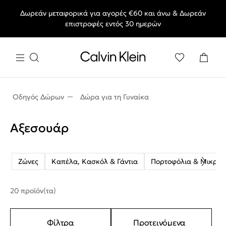
Δωρεάν μεταφορικά για αγορές €60 και άνω & Δωρεάν
End of Season Deals: Αγαπημένα styles, στις τιμές που θες.
επιστροφές εντός 30 ημερών
Οδηγός Δώρων
Δώρα για τη Γυναίκα
Αξεσουάρ
Ζώνες
Καπέλα, Κασκόλ & Γάντια
Πορτοφόλια & Μικρά
20 προϊόν(τα)
Φίλτρα
Προτεινόμενα