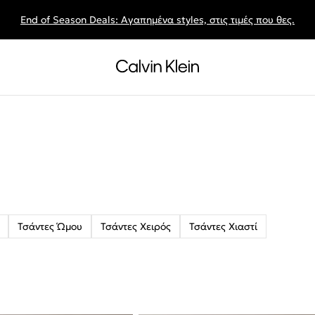
End of Season Deals: Αγαπημένα styles, στις τιμές που θες.
Τσάντες Ώμου
Τσάντες Χειρός
Τσάντες Χιαστί