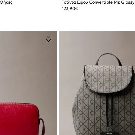
 Θήκες
Τσάντα Ώμου Convertible Με Glossy
123,90
€