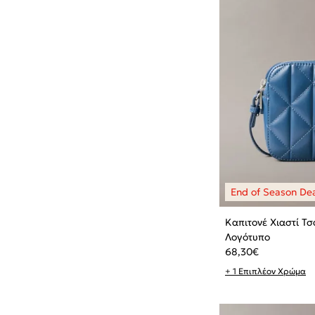
Καπιτονέ Χιαστί Τ
Λογότυπο
68,30
€
+ 1 Επιπλέον Χρώμα