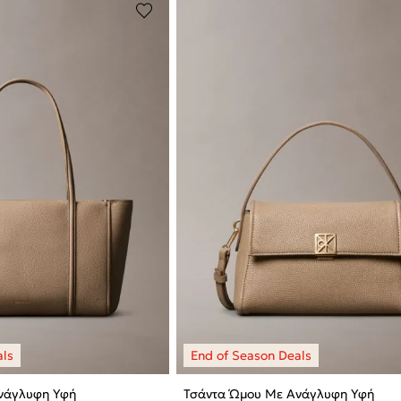
νάγλυφη Υφή
Τσάντα Ώμου Με Ανάγλυφη Υφή