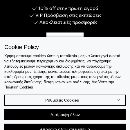
10% off στην πρώτη αγορά
VIP Πρόσβαση στις εκπτώσεις
Αποκλειστικές προσφορές
Γίνε Μέλος
Cookie Policy
Χρησιμοποιούμε cookies ώστε η τοποθεσία μας να λειτουργεί σωστά,
να εξατομικεύουμε περιεχόμενο και διαφημίσεις, να παρέχουμε
λειτουργίες μέσων κοινωνικής δικτύωσης και να αναλύουμε την
Εξυπηρέτηση
κυκλοφορία μας. Επίσης, κοινοποιούμε πληροφορίες σχετικά με την
από μέρους σας χρήση της τοποθεσίας μας στους συνεργάτες μέσων
κοινωνικής δικτύωσης, διαφημίσεων και ανάλυσης. Διαβάστε την
Collections
Πολιτική Cookies
Tips & Guides
Ρυθμίσεις Cookies
Σχετικά Με Εμάς
Απόρριψη όλων
Language
Αποδοχή όλων και κλείσιμο