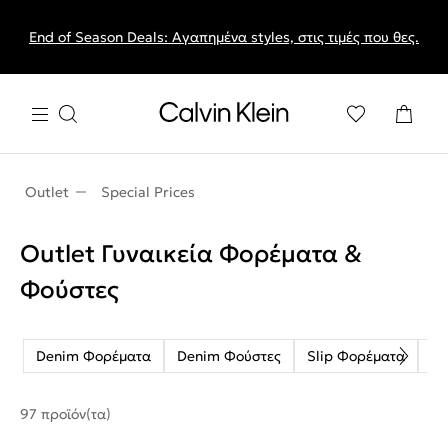
End of Season Deals: Αγαπημένα styles, στις τιμές που θες.
Outlet
Special Prices
Outlet Γυναικεία Φορέματα &
Φούστες
Denim Φορέματα
Denim Φούστες
Slip Φορέματα
Αμ
97 προϊόν(τα)