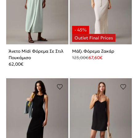
Άνετο Midi Φόρεμα Σε Στιλ
Μάξι Φόρεμα Ζακάρ
Πουκάμισο
123,00
€
67,60
€
62,00
€