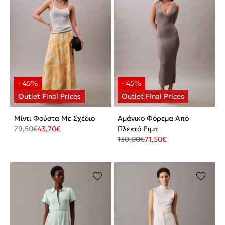
Μίντι Φούστα Με Σχέδιο
Αμάνικο Φόρεμα Από
79,50
€
43,70
€
Πλεκτό Ριμπ
130,00
€
71,50
€