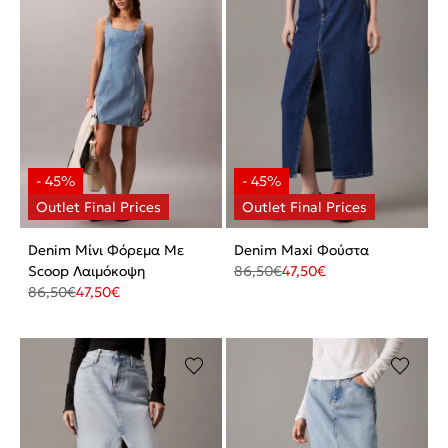
Denim Μίνι Φόρεμα Με
Denim Maxi Φούστα
Scoop Λαιμόκοψη
86,50
€
47,50
€
86,50
€
47,50
€