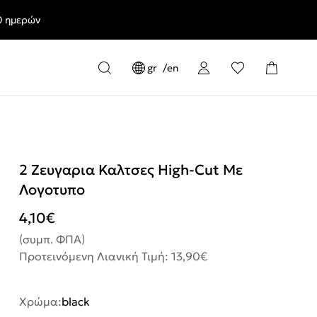
0 ημερών
gr
en
2 Ζευγαρια Καλτσες High-Cut Με
Λογοτυπο
4,10
€
(συμπ. ΦΠΑ)
Προτεινόμενη Λιανική Τιμή: 13,90€
Χρώμα:
black