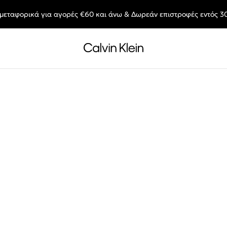
μεταφορικά για αγορές €60 και άνω & Δωρεάν επιστροφές εντός 3
End of Season Deals: Αγαπημένα styles, στις τιμές που θες.