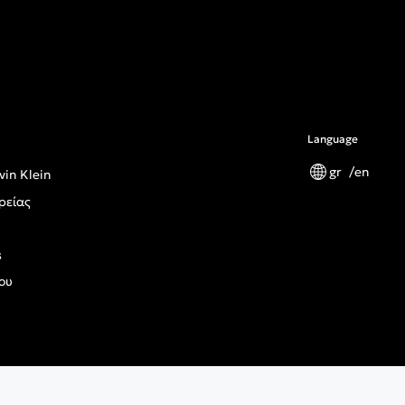
Language
gr
en
vin Klein
ρείας
s
ου
ς Κανονισμός Γενικής Ασφάλειας Προϊόντων