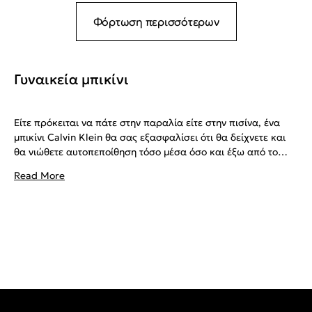
Φόρτωση περισσότερων
Γυναικεία μπικίνι
Είτε πρόκειται να πάτε στην παραλία είτε στην πισίνα, ένα
μπικίνι Calvin Klein θα σας εξασφαλίσει ότι θα δείχνετε και
θα νιώθετε αυτοπεποίθηση τόσο μέσα όσο και έξω από το
νερό. Η γκάμα των μαγιό μας περιλαμβάνει σετ μπικίνι και
Read More
εντυπωσιακά ξεχωριστά κομμάτια, καθιστώντας εύκολη τη
δημιουργία του ιδανικού σας beach look. Όλα τα μαγιό Calvin
Klein σχεδιάζονται σύμφωνα με τα αυστηρά μας πρότυπα ενώ
τα υφάσματα επιλέγονται για την υψηλή ποιότητα ποιότητα
και την απόλυτη εφαρμογή τους. Η σειρά ψηλόμεσων μπικίνι
μας είναι ιδανική για όσες προτιμούν μια κλασική σιλουέτα,
ενώ τα στραπλες μπικίνι δίνουν μια sexy, κομψή νότα.
Διαθέτουμε επίσης μια σειρά από push up μπικίνι tops για την
απόλυα θηλυκή εφαρμογή. Επιλέξτε ανάμεσα σε μπικίνι με