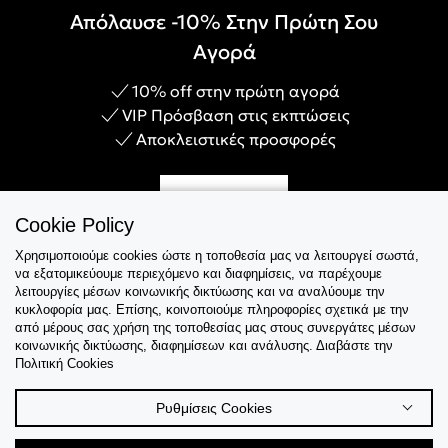
κορδονάκι για νεανική εμφάνιση, σε cut out για μια πινελιά
Απόλαυσε -10% Στην Πρώτη Σου
γοητείας και σε κλασικά μπικίνι για διαχρονικά looks. Όλα τα
μαγιό μας διακοσμούνται από το εμβληματικό λογότυπο με
Αγορά
την υπογραφή Calvin Klein. Φορέστε το μπικίνι σας με μια
τσάντα CK
ή ένα ρούχο από τη γυναικεία
συλλογή μας για
10% off στην πρώτη αγορά
την παραλία
ή επιλέξτε ένα ζευγάρι κομψά γυναικεία
VIP Πρόσβαση στις εκπτώσεις
σανδάλια για να δώσετε τις τελευταίες πινελιές στο ντύσιμό
Αποκλειστικές προσφορές
σας δίπλα στην πισίνα.
Γίνε Μέλος
Cookie Policy
Χρησιμοποιούμε cookies ώστε η τοποθεσία μας να λειτουργεί σωστά,
να εξατομικεύουμε περιεχόμενο και διαφημίσεις, να παρέχουμε
λειτουργίες μέσων κοινωνικής δικτύωσης και να αναλύουμε την
Εξυπηρέτηση
κυκλοφορία μας. Επίσης, κοινοποιούμε πληροφορίες σχετικά με την
από μέρους σας χρήση της τοποθεσίας μας στους συνεργάτες μέσων
κοινωνικής δικτύωσης, διαφημίσεων και ανάλυσης. Διαβάστε την
Collections
Πολιτική Cookies
Tips & Guides
Ρυθμίσεις Cookies