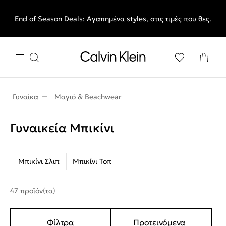
End of Season Deals: Αγαπημένα styles, στις τιμές που θες.
Γυναίκα
Μαγιό & Beachwear
Γυναικεία Μπικίνι
Μπικίνι Σλιπ
Μπικίνι Τοπ
47 προϊόν(τα)
Φίλτρα
Προτεινόμενα