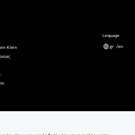
Language
gr
en
vin Klein
ρείας
s
ου
ς Κανονισμός Γενικής Ασφάλειας Προϊόντων