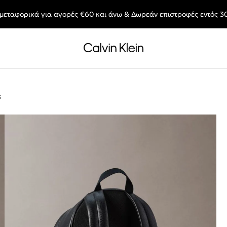
μεταφορικά για αγορές €60 και άνω & Δωρεάν επιστροφές εντός 3
End of Season Deals: Αγαπημένα styles, στις τιμές που θες.
s