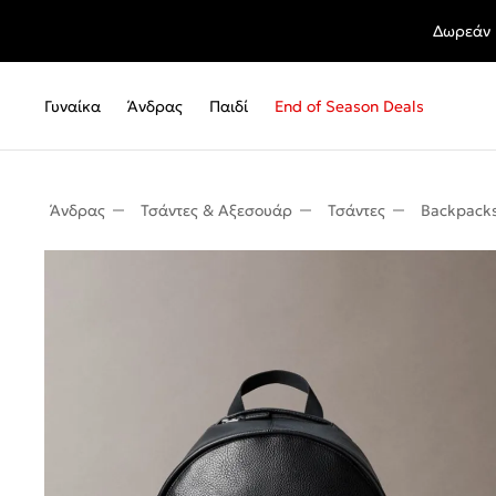
Δωρεάν 
Γυναίκα
Άνδρας
Παιδί
End of Season Deals
Άνδρας
Τσάντες & Αξεσουάρ
Τσάντες
Backpack