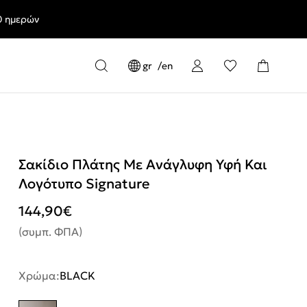
0 ημερών
gr
en
Σακίδιο Πλάτης Με Ανάγλυφη Υφή Και
Λογότυπο Signature
144,90
€
(συμπ. ΦΠΑ)
Χρώμα:
BLACK