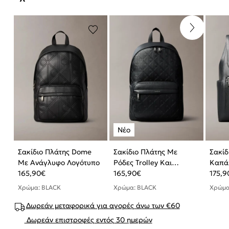
Σακίδιο Πλάτης Dome
Σακίδιο Πλάτης Με
Σακίδ
Με Ανάγλυφο Λογότυπο
Ρόδες Trolley Και
Καπάκ
165,90
€
Ανάγλυφο Λογότυπο
165,90
€
Λογό
175,9
Emblem
Χρώμα: BLACK
Χρώμα: BLACK
Χρώμα
Δωρεάν μεταφορικά για αγορές άνω των €60
Δωρεάν επιστροφές εντός 30 ημερών