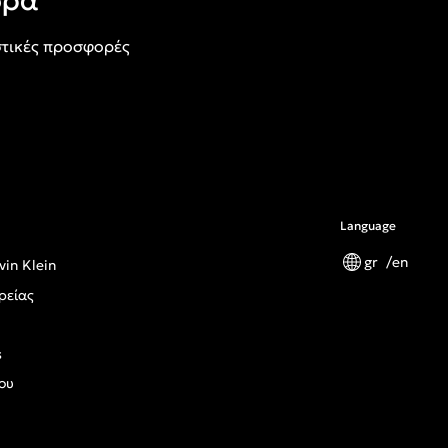
ορά
τικές προσφορές
Language
gr
en
vin Klein
ρείας
s
ου