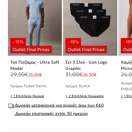
Τοπ Πιτζάμας - Ultra Soft
Σετ 3 Σλιπ - Icon Logo
Χαμη
Modal
Graphic
Micro
29,50
€
31,00
€
24,
25,00
€
26,30
€
Χρώμα
Χρώμα: Faded Denim
Χρώμα: BLACK
EMBLE
+ 1 Επιπλέον Χρώμα
+ 2 Επιπλέον Χρώματα
+ 1 Ε
Δωρεάν μεταφορικά για αγορές άνω των €60
Δωρεάν επιστροφές εντός 30 ημερών