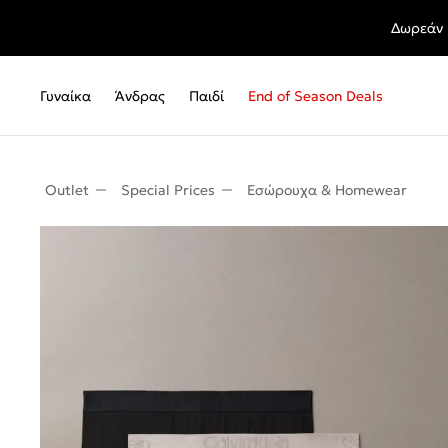
Δωρεάν 
Γυναίκα
Άνδρας
Παιδί
End of Season Deals
Outlet
Special Prices
Εσώρουχα & Homewear