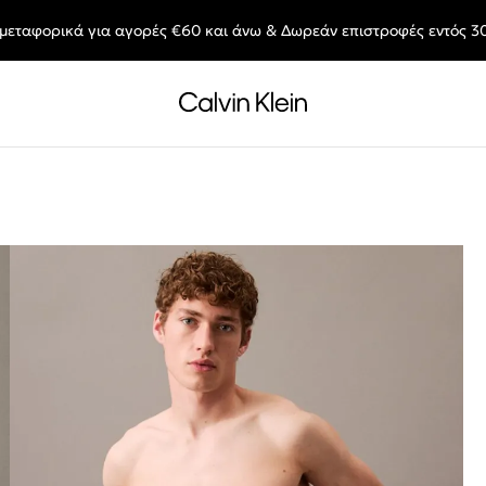
μεταφορικά για αγορές €60 και άνω & Δωρεάν επιστροφές εντός 3
End of Season Deals: Αγαπημένα styles, στις τιμές που θες.