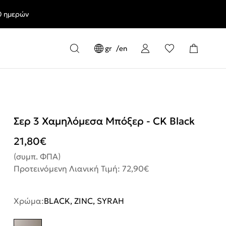
0 ημερών
gr
en
Σερ 3 Χαμηλόμεσα Μπόξερ - CK Black
21,80
€
(συμπ. ΦΠΑ)
Προτεινόμενη Λιανική Τιμή: 72,90€
Χρώμα:
BLACK, ZINC, SYRAH