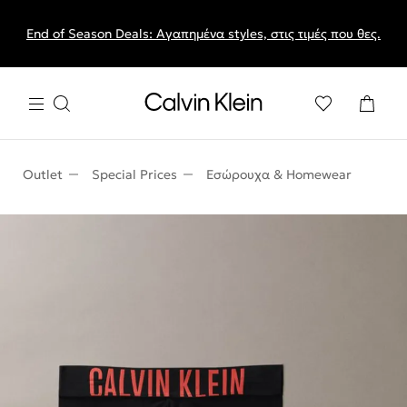
End of Season Deals: Αγαπημένα styles, στις τιμές που θες.
Outlet
Special Prices
Εσώρουχα & Homewear