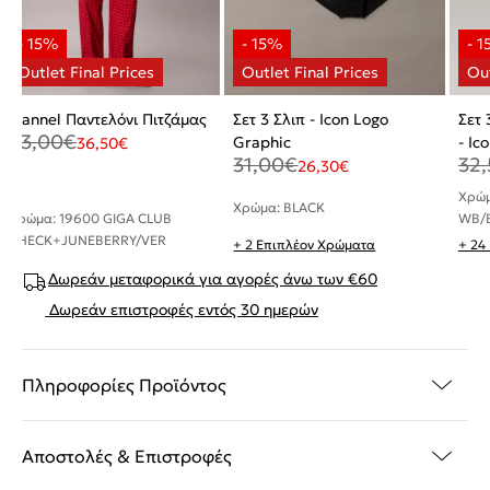
Flannel Παντελόνι Πιτζάμας
Σετ 3 Σλιπ - Icon Logo
Σετ
43,00
€
Graphic
- Ic
36,50
€
31,00
€
32,
26,30
€
Χρώμ
Χρώμα: BLACK
Χρώμα: 19600 GIGA CLUB
WB/B
CHECK+JUNEBERRY/VER
+ 2 Επιπλέον Χρώματα
+ 24
Δωρεάν μεταφορικά για αγορές άνω των €60
Δωρεάν επιστροφές εντός 30 ημερών
Πληροφορίες Προϊόντος
Αποστολές & Επιστροφές