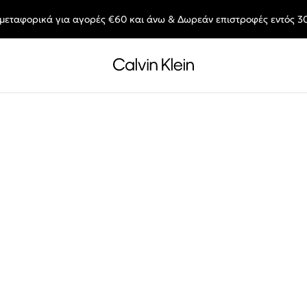
μεταφορικά για αγορές €60 και άνω & Δωρεάν επιστροφές εντός 3
End of Season Deals: Αγαπημένα styles, στις τιμές που θες.