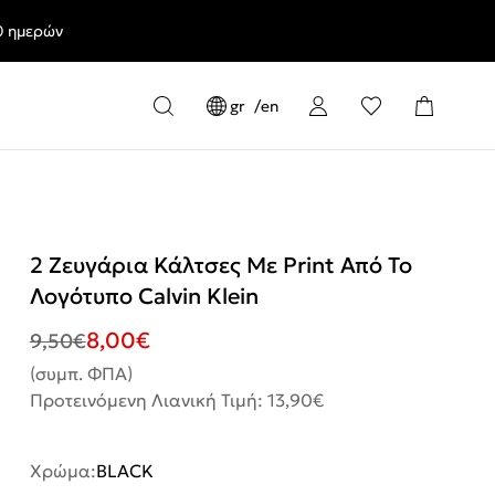
0 ημερών
gr
en
2 Ζευγάρια Κάλτσες Με Print Από Το
Λογότυπο Calvin Klein
8,00
€
9,50
€
(συμπ. ΦΠΑ)
Προτεινόμενη Λιανική Τιμή: 13,90€
Χρώμα:
BLACK