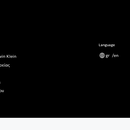
Language
gr
en
vin Klein
ρείας
s
ου
ς Κανονισμός Γενικής Ασφάλειας Προϊόντων