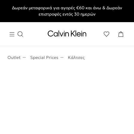
Δωρεάν μεταφορικά για αγορές €60 και άνω & Δωρεάν
End of Season Deals: Αγαπημένα styles, στις τιμές που θες.
επιστροφές εντός 30 ημερών
Outlet
Special Prices
Κάλτσες