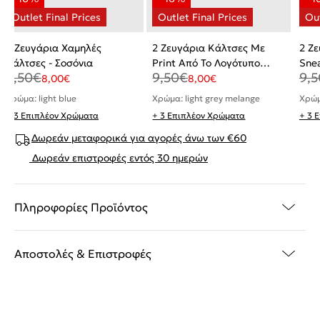
2 Ζευγάρια Χαμηλές
2 Ζευγάρια Κάλτσες Με
2 Ζε
Κάλτσες - Σοσόνια
Print Από Το Λογότυπο
Sne
9,50
€
9,50
€
9,5
Calvin Klein
8,00
€
8,00
€
Χρώμα: light blue
Χρώμα: light grey melange
Χρώμ
+ 3 Επιπλέον Χρώματα
+ 3 Επιπλέον Χρώματα
+ 3 
Δωρεάν μεταφορικά για αγορές άνω των €60
Δωρεάν επιστροφές εντός 30 ημερών
Πληροφορίες Προϊόντος
Αποστολές & Επιστροφές