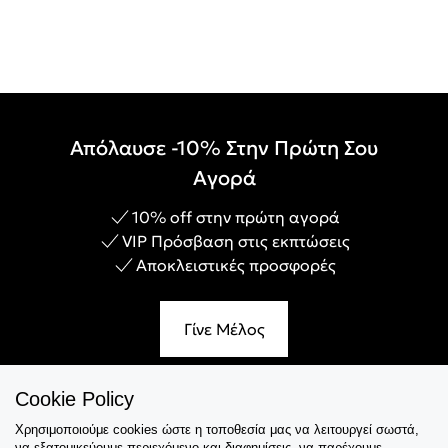
Απόλαυσε -10% Στην Πρώτη Σου
Αγορά
10% off στην πρώτη αγορά
VIP Πρόσβαση στις εκπτώσεις
Αποκλειστικές προσφορές
Γίνε Μέλος
Cookie Policy
Χρησιμοποιούμε cookies ώστε η τοποθεσία μας να λειτουργεί σωστά,
Εξυπηρέτηση
να εξατομικεύουμε περιεχόμενο και διαφημίσεις, να παρέχουμε