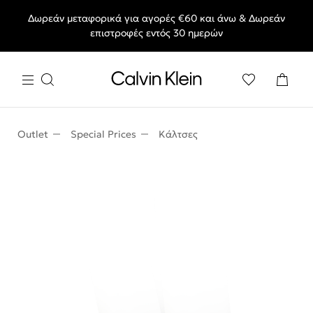
Δωρεάν μεταφορικά για αγορές €60 και άνω & Δωρεάν
End of Season Deals: Αγαπημένα styles, στις τιμές που θες.
επιστροφές εντός 30 ημερών
Outlet
Special Prices
Κάλτσες