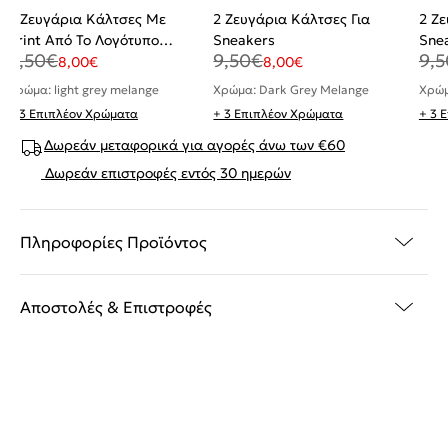
2 Ζευγάρια Κάλτσες Με
2 Ζευγάρια Κάλτσες Για
2 Ζε
Print Από Το Λογότυπο
Sneakers
Sne
9,50
€
9,50
€
9,5
Calvin Klein
8,00
€
8,00
€
Χρώμα: light grey melange
Χρώμα: Dark Grey Melange
Χρώμ
+ 3 Επιπλέον Χρώματα
+ 3 Επιπλέον Χρώματα
+ 3 
Δωρεάν μεταφορικά για αγορές άνω των €60
Δωρεάν επιστροφές εντός 30 ημερών
Πληροφορίες Προϊόντος
Αποστολές & Επιστροφές