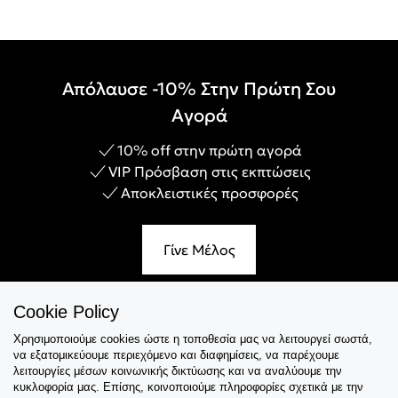
Απόλαυσε -10% Στην Πρώτη Σου
Αγορά
10% off στην πρώτη αγορά
VIP Πρόσβαση στις εκπτώσεις
Αποκλειστικές προσφορές
Γίνε Μέλος
Cookie Policy
Χρησιμοποιούμε cookies ώστε η τοποθεσία μας να λειτουργεί σωστά,
Εξυπηρέτηση
να εξατομικεύουμε περιεχόμενο και διαφημίσεις, να παρέχουμε
λειτουργίες μέσων κοινωνικής δικτύωσης και να αναλύουμε την
Collections
κυκλοφορία μας. Επίσης, κοινοποιούμε πληροφορίες σχετικά με την