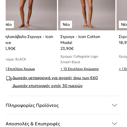
Ψηλοκάβαλο Στρινγκ - Icon
Στρινγκ - Icon Cotton
Στρι
Lace
Modal
18,
23,90
€
23,90
€
Χρώμ
Χρώμα: Collegiate Logo
Χρώμα: BLACK
Small+Black
+ 1 Επιπλέον Χρώμα
+ 13 Επιπλέον Χρώματα
+ 1 
Δωρεάν μεταφορικά για αγορές άνω των €60
Δωρεάν επιστροφές εντός 30 ημερών
Πληροφορίες Προϊόντος
Αποστολές & Επιστροφές