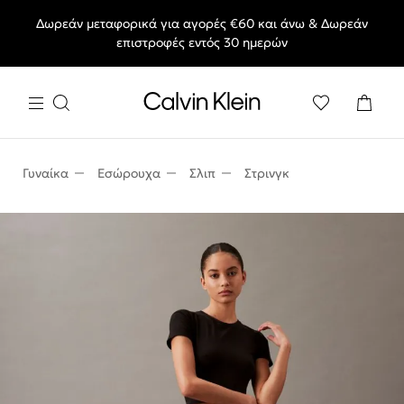
Δωρεάν μεταφορικά για αγορές €60 και άνω & Δωρεάν
End of Season Deals: Αγαπημένα styles, στις τιμές που θες.
επιστροφές εντός 30 ημερών
Γυναίκα
Εσώρουχα
Σλιπ
Στρινγκ