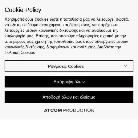
Cookie Policy
Χρησιμοποιούμε cookies ώστε η τοποθεσία μας να λειτουργεί σωστά,
Εξυπηρέτηση
να εξατομικεύουμε περιεχόμενο και διαφημίσεις, να παρέχουμε
λειτουργίες μέσων κοινωνικής δικτύωσης και να αναλύουμε την
Collections
κυκλοφορία μας. Επίσης, κοινοποιούμε πληροφορίες σχετικά με την
από μέρους σας χρήση της τοποθεσίας μας στους συνεργάτες μέσων
κοινωνικής δικτύωσης, διαφημίσεων και ανάλυσης. Διαβάστε την
Tips & Guides
Πολιτική Cookies
Σχετικά Με Εμάς
Ρυθμίσεις Cookies
Language
Απόρριψη όλων
Αποδοχή όλων και κλείσιμο
© 2026 CK STORES B.V All Rights Reserved.