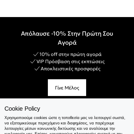
Απόλαυσε -10% Στην Πρώτη Σου
Αγορά
10% off στην πρώτη αγορά
VIP Πρόσβαση στις εκπτώσεις
Αποκλειστικές προσφορές
Γίνε Μέλος
Cookie Policy
Χρησιμοποιούμε cookies ώστε η τοποθεσία μας να λειτουργεί σωστά,
Εξυπηρέτηση
να εξατομικεύουμε περιεχόμενο και διαφημίσεις, να παρέχουμε
λειτουργίες μέσων κοινωνικής δικτύωσης και να αναλύουμε την
Collections
κυκλοφορία μας. Επίσης, κοινοποιούμε πληροφορίες σχετικά με την