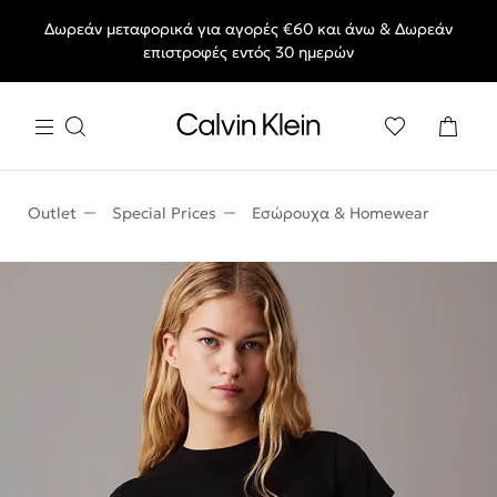
Δωρεάν μεταφορικά για αγορές €60 και άνω & Δωρεάν
End of Season Deals: Αγαπημένα styles, στις τιμές που θες.
επιστροφές εντός 30 ημερών
Outlet
Special Prices
Εσώρουχα & Homewear