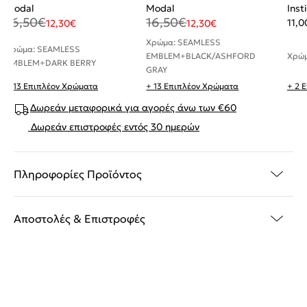
Modal
Modal
Inst
16,50
€
16,50
€
11,0
12,30
€
12,30
€
Χρώμα: SEAMLESS
Χρώμα: SEAMLESS
Χρώμ
EMBLEM+BLACK/ASHFORD
EMBLEM+DARK BERRY
GRAY
+ 13 Επιπλέον Χρώματα
+ 13 Επιπλέον Χρώματα
+ 2 
Δωρεάν μεταφορικά για αγορές άνω των €60
Δωρεάν επιστροφές εντός 30 ημερών
Πληροφορίες Προϊόντος
Αποστολές & Επιστροφές