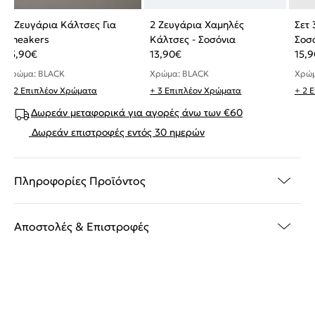
3 Ζευγάρια Κάλτσες Για
2 Ζευγάρια Χαμηλές
Σετ 
Sneakers
Κάλτσες - Σοσόνια
Σοσ
15,90
€
13,90
€
15,9
Χρώμα: BLACK
Χρώμα: BLACK
Χρώμ
+ 2 Επιπλέον Χρώματα
+ 3 Επιπλέον Χρώματα
+ 2 
Δωρεάν μεταφορικά για αγορές άνω των €60
Δωρεάν επιστροφές εντός 30 ημερών
Πληροφορίες Προϊόντος
Αποστολές & Επιστροφές