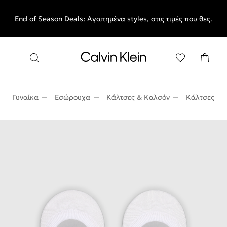
End of Season Deals: Αγαπημένα styles, στις τιμές που θες.
Γυναίκα
Εσώρουχα
Κάλτσες & Καλσόν
Κάλτσες