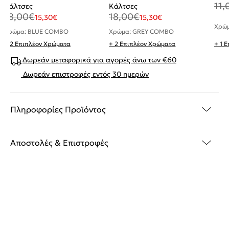
11,
Κάλτσες
Κάλτσες
18,00
€
18,00
€
15,30
€
15,30
€
Χρώμ
Χρώμα: BLUE COMBO
Χρώμα: GREY COMBO
+ 2 Επιπλέον Χρώματα
+ 2 Επιπλέον Χρώματα
+ 1 
Δωρεάν μεταφορικά για αγορές άνω των €60
Δωρεάν επιστροφές εντός 30 ημερών
Πληροφορίες Προϊόντος
Αποστολές & Επιστροφές