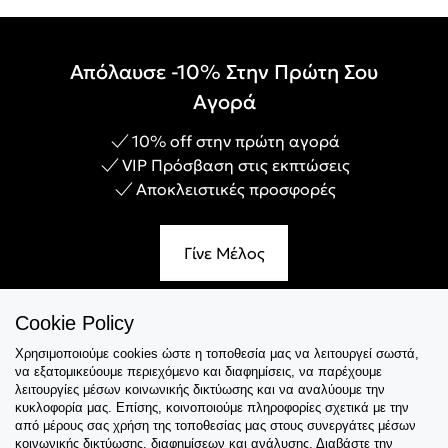
Απόλαυσε -10% Στην Πρώτη Σου
Αγορά
10% off στην πρώτη αγορά
VIP Πρόσβαση στις εκπτώσεις
Αποκλειστικές προσφορές
Γίνε Μέλος
Cookie Policy
Χρησιμοποιούμε cookies ώστε η τοποθεσία μας να λειτουργεί σωστά,
Εξυπηρέτηση
να εξατομικεύουμε περιεχόμενο και διαφημίσεις, να παρέχουμε
λειτουργίες μέσων κοινωνικής δικτύωσης και να αναλύουμε την
Collections
κυκλοφορία μας. Επίσης, κοινοποιούμε πληροφορίες σχετικά με την
από μέρους σας χρήση της τοποθεσίας μας στους συνεργάτες μέσων
κοινωνικής δικτύωσης, διαφημίσεων και ανάλυσης. Διαβάστε την