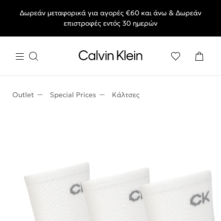
Δωρεάν μεταφορικά για αγορές €60 και άνω & Δωρεάν
End of Season Deals: Αγαπημένα styles, στις τιμές που θες.
επιστροφές εντός 30 ημερών
Outlet
Special Prices
Κάλτσες