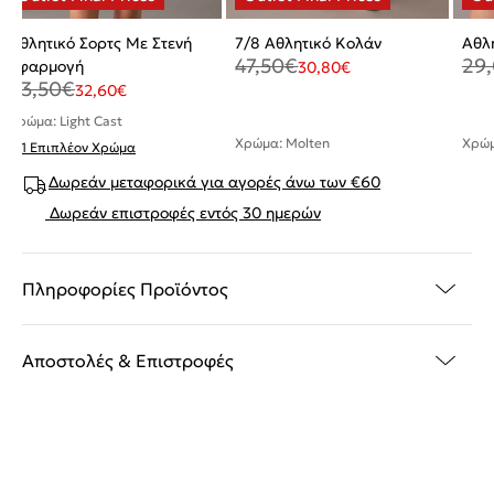
Αθλητικό Σορτς Με Στενή
7/8 Αθλητικό Κολάν
Αθλη
47,50
€
29
Εφαρμογή
30,80
€
43,50
€
32,60
€
Χρώμα: Light Cast
Χρώμα: Molten
Χρώμα
+ 1 Επιπλέον Χρώμα
Δωρεάν μεταφορικά για αγορές άνω των €60
Δωρεάν επιστροφές εντός 30 ημερών
Πληροφορίες Προϊόντος
Αποστολές & Επιστροφές