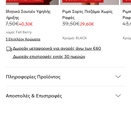
Αθλητικό Σουτιέν Υψηλής
Ριμπ Σορτς Πιτζάμα Χωρίς
Ριμπ
Στήριξης
Ραφές
Ραφ
47,50
€
39,50
€
43
40,30
€
29,60
€
Χρώμα: Fall Berry
Χρώμα: BLACK
Χρώμ
+ 3 Επιπλέον Χρώματα
Δωρεάν μεταφορικά για αγορές άνω των €60
Δωρεάν επιστροφές εντός 30 ημερών
Πληροφορίες Προϊόντος
Αποστολές & Επιστροφές