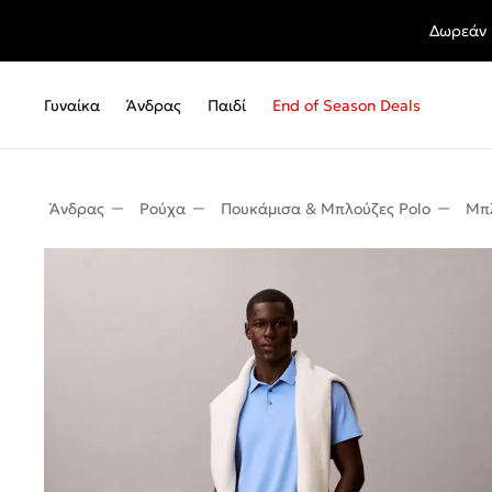
Δωρεάν 
Γυναίκα
Άνδρας
Παιδί
End of Season Deals
Άνδρας
Ρούχα
Πουκάμισα & Μπλούζες Polo
Μπλ