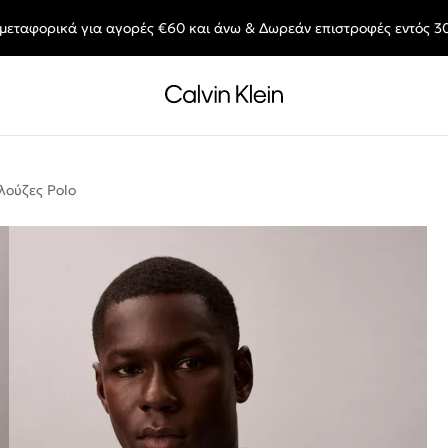
μεταφορικά για αγορές €60 και άνω & Δωρεάν επιστροφές εντός 3
End of Season Deals: Αγαπημένα styles, στις τιμές που θες.
ούζες Polo