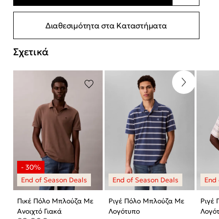
Διαθεσιμότητα στα Καταστήματα
Σχετικά
Πικέ Πόλο Μπλούζα Με
Ριγέ Πόλο Μπλούζα Με
Ριγέ
Ανοιχτό Γιακά
Λογότυπο
Λογό