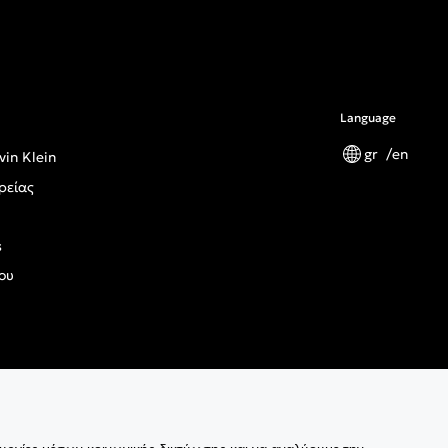
Language
gr
en
vin Klein
ρείας
s
ου
ς Κανονισμός Γενικής Ασφάλειας Προϊόντων