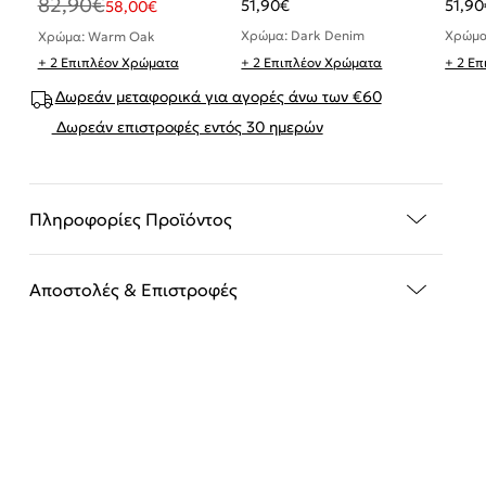
82,90
€
51,90
€
51,90
58,00
€
Χρώμα: Dark Denim
Χρώμα
Χρώμα: Warm Oak
+ 2 Επιπλέον Χρώματα
+ 2 Επιπλέον Χρώματα
+ 2 Ε
Δωρεάν μεταφορικά για αγορές άνω των €60
Δωρεάν επιστροφές εντός 30 ημερών
Πληροφορίες Προϊόντος
Αποστολές & Επιστροφές