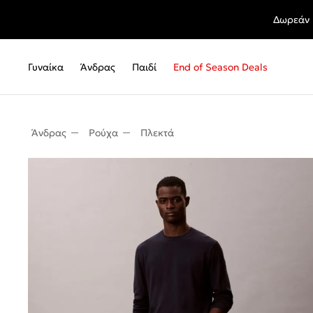
Δωρεάν 
Γυναίκα
Άνδρας
Παιδί
End of Season Deals
Άνδρας
Ρούχα
Πλεκτά