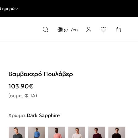
0 ημερών
gr
en
Βαμβακερό Πουλόβερ
103,90
€
(συμπ. ΦΠΑ)
Χρώμα:
Dark Sapphire