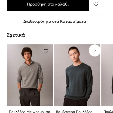
Προσθήκη στο καλάθι
Διαθεσιμότητα στα Καταστήματα
Σχετικά
Πουλόβερ Με Φερμουάρ
Βαμβακερό Πουλόβερ
Πουλ