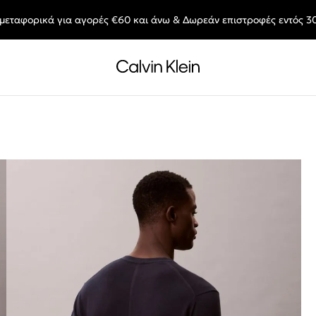
μεταφορικά για αγορές €60 και άνω & Δωρεάν επιστροφές εντός 3
End of Season Deals: Αγαπημένα styles, στις τιμές που θες.