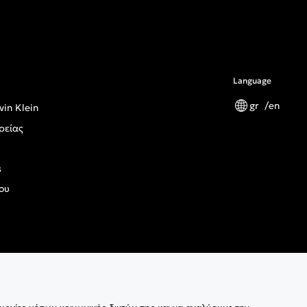
Language
gr
en
vin Klein
ρείας
s
ου
ς Κανονισμός Γενικής Ασφάλειας Προϊόντων