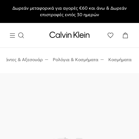
Δωρεάν μεταφορικά για αγορές €60 και άνω & Δωρεάν
End of Season Deals: Αγαπημένα styles, στις τιμές που θες.
επιστροφές εντός 30 ημερών
Τσάντες & Αξεσουάρ
Ρολόγια & Κοσμήματα
Κοσμήματα