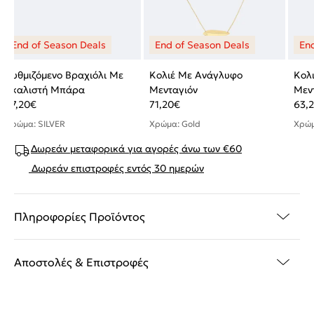
Ρυθμιζόμενο Βραχιόλι Με
Κολιέ Με Ανάγλυφο
Κολ
Σκαλιστή Μπάρα
Μενταγιόν
Μεν
47,20
€
71,20
€
63,
Χρώμα: SILVER
Χρώμα: Gold
Χρώμ
Δωρεάν μεταφορικά για αγορές άνω των €60
Δωρεάν επιστροφές εντός 30 ημερών
Πληροφορίες Προϊόντος
Αποστολές & Επιστροφές