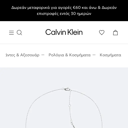
Δωρεάν μεταφορικά για αγορές €60 και άνω & Δωρεάν
End of Season Deals: Αγαπημένα styles, στις τιμές που θες.
επιστροφές εντός 30 ημερών
Τσάντες & Αξεσουάρ
Ρολόγια & Κοσμήματα
Κοσμήματα