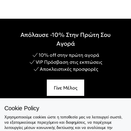
Απόλαυσε -10% Στην Πρώτη Σου
Αγορά
10% off στην πρώτη αγορά
VIP Πρόσβαση στις εκπτώσεις
Αποκλειστικές προσφορές
Γίνε Μέλος
Cookie Policy
Χρησιμοποιούμε cookies ώστε η τοποθεσία μας να λειτουργεί σωστά,
Εξυπηρέτηση
να εξατομικεύουμε περιεχόμενο και διαφημίσεις, να παρέχουμε
λειτουργίες μέσων κοινωνικής δικτύωσης και να αναλύουμε την