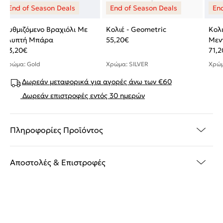
Ρυθμιζόμενο Βραχιόλι Με
Κολιέ - Geometric
Κολ
Γλυπτή Μπάρα
55,20
€
Μεν
63,20
€
71,2
Χρώμα: Gold
Χρώμα: SILVER
Χρώμ
Δωρεάν μεταφορικά για αγορές άνω των €60
Δωρεάν επιστροφές εντός 30 ημερών
Πληροφορίες Προϊόντος
Αποστολές & Επιστροφές