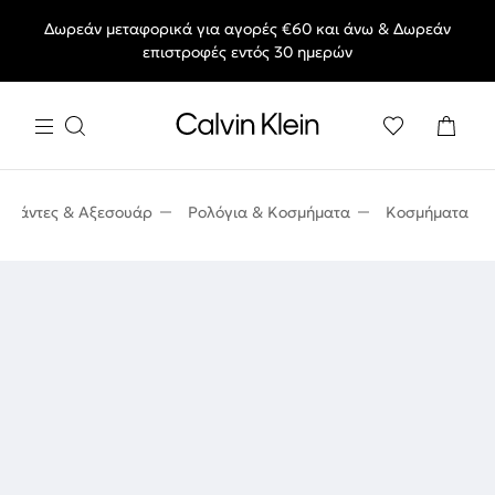
Δωρεάν μεταφορικά για αγορές €60 και άνω & Δωρεάν
End of Season Deals: Αγαπημένα styles, στις τιμές που θες.
επιστροφές εντός 30 ημερών
Τσάντες & Αξεσουάρ
Ρολόγια & Κοσμήματα
Κοσμήματα