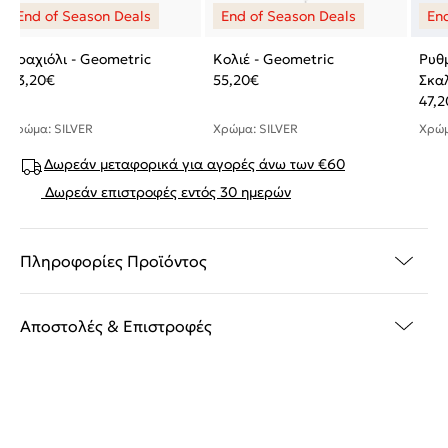
Βραχιόλι - Geometric
Κολιέ - Geometric
Ρυθ
63,20
€
55,20
€
Σκα
47,2
Χρώμα: SILVER
Χρώμα: SILVER
Χρώμ
Δωρεάν μεταφορικά για αγορές άνω των €60
Δωρεάν επιστροφές εντός 30 ημερών
Πληροφορίες Προϊόντος
Αποστολές & Επιστροφές