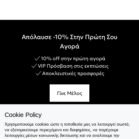
Απόλαυσε -10% Στην Πρώτη Σου
Αγορά
10% off στην πρώτη αγορά
VIP Πρόσβαση στις εκπτώσεις
Αποκλειστικές προσφορές
Γίνε Μέλος
Cookie Policy
Χρησιμοποιούμε cookies ώστε η τοποθεσία μας να λειτουργεί σωστά,
Εξυπηρέτηση
να εξατομικεύουμε περιεχόμενο και διαφημίσεις, να παρέχουμε
λειτουργίες μέσων κοινωνικής δικτύωσης και να αναλύουμε την