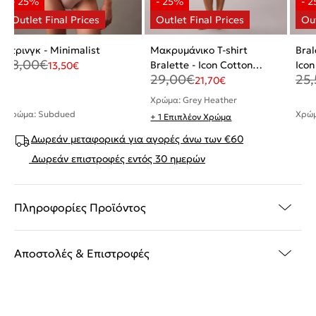
Στρινγκ - Minimalist
Μακρυμάνικο T-shirt
Bral
18,00
€
Bralette - Icon Cotton
Icon
13,50
€
29,00
€
25,
Modal
21,70
€
Χρώμα: Grey Heather
Χρώμα: Subdued
Χρώμ
+ 1 Επιπλέον Χρώμα
Δωρεάν μεταφορικά για αγορές άνω των €60
Δωρεάν επιστροφές εντός 30 ημερών
Πληροφορίες Προϊόντος
Αποστολές & Επιστροφές