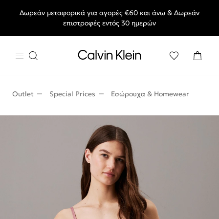
Δωρεάν μεταφορικά για αγορές €60 και άνω & Δωρεάν
End of Season Deals: Αγαπημένα styles, στις τιμές που θες.
επιστροφές εντός 30 ημερών
Outlet
Special Prices
Εσώρουχα & Homewear