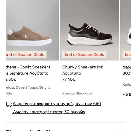
Athena - Σουέτ Sneakers
Chunky Sneakers Με
Δερ
Με Signature Λογότυπο
Λογότυπο
80,
62,30
€
77,40
€
Χρώμ
Χρώμα: Desert Taupe/Bright
White
Χρώμα: Black/Coal
+ 6 
Δωρεάν μεταφορικά για αγορές άνω των €60
Δωρεάν επιστροφές εντός 30 ημερών