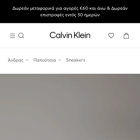
Δωρεάν μεταφορικά για αγορές €60 και άνω & Δωρεάν
End of Season Deals: Αγαπημένα styles, στις τιμές που θες.
επιστροφές εντός 30 ημερών
Άνδρας
Παπούτσια
Sneakers