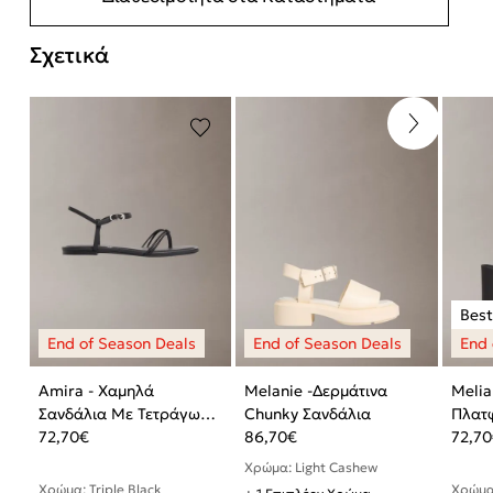
Σχετικά
Amira - Χαμηλά
Melanie -Δερμάτινα
Melia
Σανδάλια Με Τετράγωνη
Chunky Σανδάλια
Πλατ
Μύτη
72,70
€
86,70
€
72,70
Χρώμα: Light Cashew
Χρώμα: Triple Black
Χρώμα: