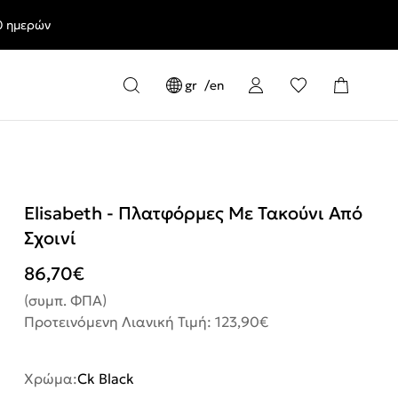
0 ημερών
gr
en
Elisabeth - Πλατφόρμες Με Τακούνι Από
Σχοινί
86,70
€
(συμπ. ΦΠΑ)
Προτεινόμενη Λιανική Τιμή: 123,90€
Χρώμα:
Ck Black