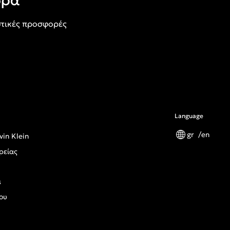
ορά
τικές προσφορές
Language
gr
en
vin Klein
ρείας
s
ου