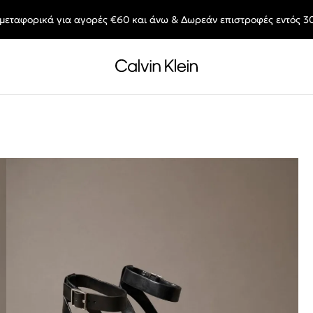
μεταφορικά για αγορές €60 και άνω & Δωρεάν επιστροφές εντός 3
End of Season Deals: Αγαπημένα styles, στις τιμές που θες.