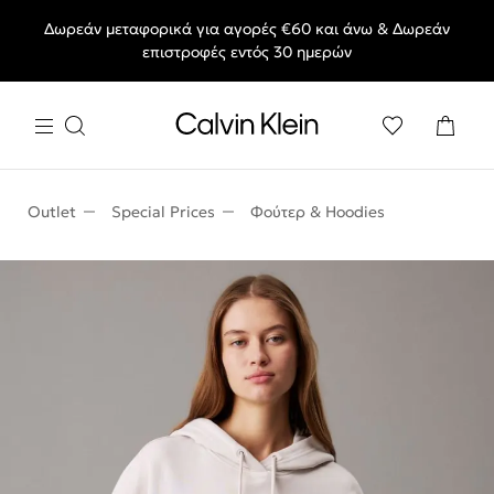
Δωρεάν μεταφορικά για αγορές €60 και άνω & Δωρεάν
End of Season Deals: Αγαπημένα styles, στις τιμές που θες.
επιστροφές εντός 30 ημερών
Outlet
Special Prices
Φούτερ & Hoodies