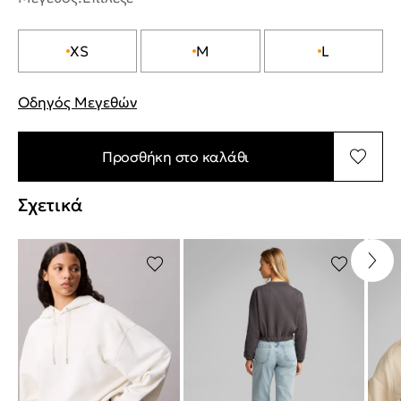
XS
M
L
Οδηγός Μεγεθών
"Περισσότερες λεπτομέρειες για τα μεγέθη
Προσθήκη στο καλάθι
Σχετικά