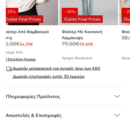
Φούτερ Από Βαμβακερό
Φούτερ Με Κανονική
Φού
58
Terry
Λαιμόκοψη
72,50
€
79,50
€
54,30
€
59,60
€
Χρώμα: Tofu
Χρώμα: Boulevard
Χρώμ
+ 1 Επιπλέον Χρώμα
Δωρεάν μεταφορικά για αγορές άνω των €60
Δωρεάν επιστροφές εντός 30 ημερών
Πληροφορίες Προϊόντος
Αποστολές & Επιστροφές