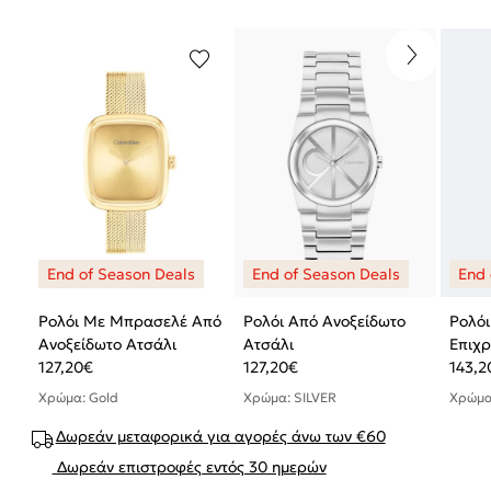
Ρολόι Με Μπρασελέ Από
Ρολόι Από Ανοξείδωτο
Ρολό
Ανοξείδωτο Ατσάλι
Ατσάλι
Επιχ
127,20
€
127,20
€
143,2
Χρώμα: Gold
Χρώμα: SILVER
Χρώμα
Δωρεάν μεταφορικά για αγορές άνω των €60
Δωρεάν επιστροφές εντός 30 ημερών