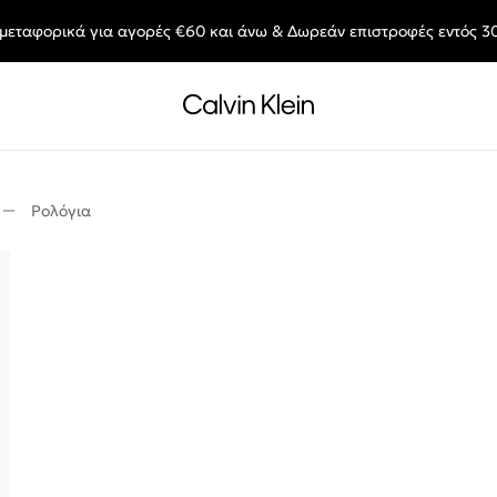
μεταφορικά για αγορές €60 και άνω & Δωρεάν επιστροφές εντός 3
End of Season Deals: Αγαπημένα styles, στις τιμές που θες.
Ρολόγια