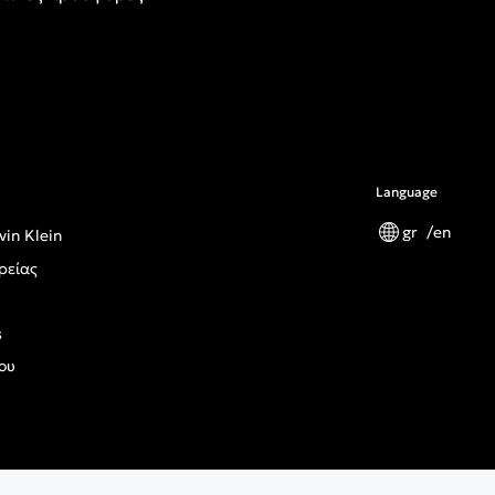
Language
gr
en
vin Klein
ρείας
s
ου