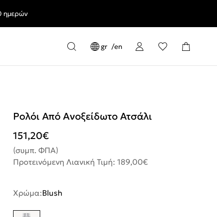
0 ημερών
gr
en
Ρολόι Από Ανοξείδωτο Ατσάλι
151,20
€
(συμπ. ΦΠΑ)
Προτεινόμενη Λιανική Τιμή: 189,00€
Χρώμα:
Blush