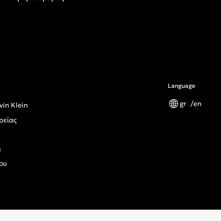
Language
gr
en
vin Klein
ρείας
s
ου