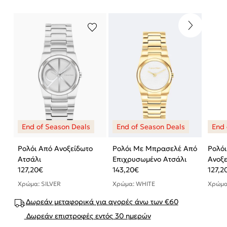
Ρολόι Από Ανοξείδωτο
Ρολόι Με Μπρασελέ Από
Ρολό
Ατσάλι
Επιχρυσωμένο Ατσάλι
Ανοξε
127,20
€
143,20
€
127,2
Χρώμα: SILVER
Χρώμα: WHITE
Χρώμα
Δωρεάν μεταφορικά για αγορές άνω των €60
Δωρεάν επιστροφές εντός 30 ημερών