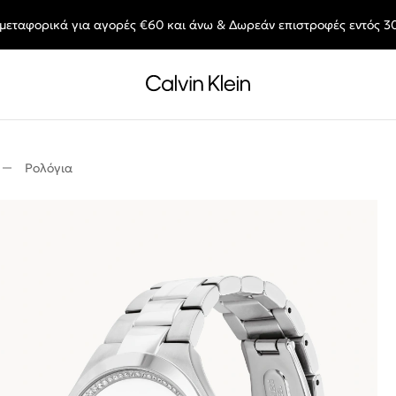
μεταφορικά για αγορές €60 και άνω & Δωρεάν επιστροφές εντός 3
End of Season Deals: Αγαπημένα styles, στις τιμές που θες.
Ρολόγια