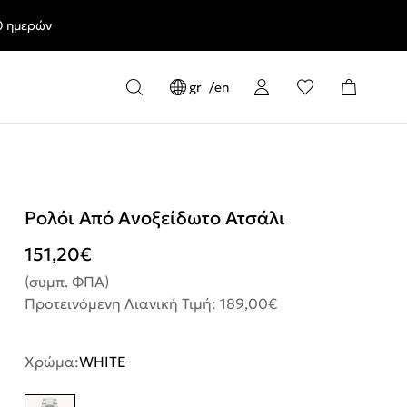
0 ημερών
gr
en
Ρολόι Από Ανοξείδωτο Ατσάλι
151,20
€
(συμπ. ΦΠΑ)
Προτεινόμενη Λιανική Τιμή: 189,00€
Χρώμα:
WHITE