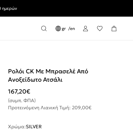
0 ημερών
gr
en
Ρολόι CK Με Μπρασελέ Από
Ανοξείδωτο Ατσάλι
167,20
€
(συμπ. ΦΠΑ)
Προτεινόμενη Λιανική Τιμή: 209,00€
Χρώμα:
SILVER