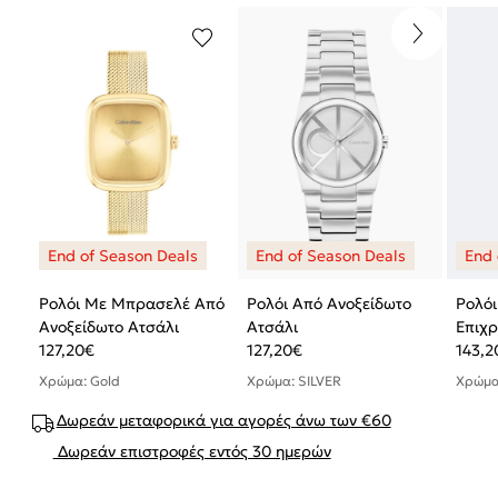
Ρολόι Με Μπρασελέ Από
Ρολόι Από Ανοξείδωτο
Ρολό
Ανοξείδωτο Ατσάλι
Ατσάλι
Επιχ
127,20
€
127,20
€
143,2
Χρώμα: Gold
Χρώμα: SILVER
Χρώμα
Δωρεάν μεταφορικά για αγορές άνω των €60
Δωρεάν επιστροφές εντός 30 ημερών