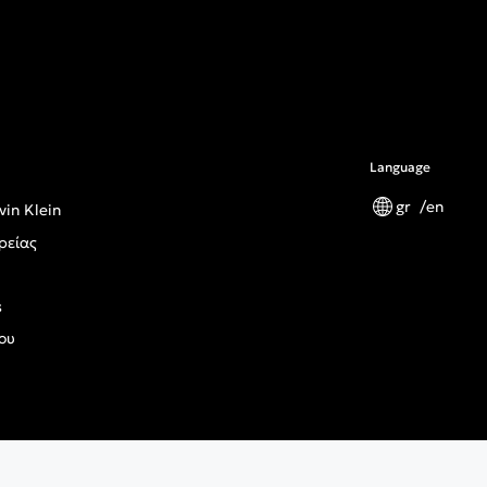
Language
gr
en
vin Klein
ρείας
s
ου
ς Κανονισμός Γενικής Ασφάλειας Προϊόντων