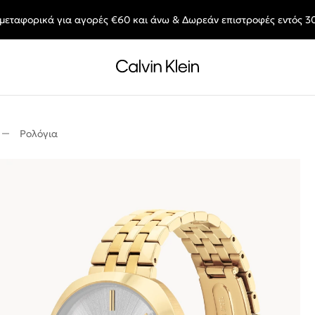
μεταφορικά για αγορές €60 και άνω & Δωρεάν επιστροφές εντός 3
End of Season Deals: Αγαπημένα styles, στις τιμές που θες.
Ρολόγια