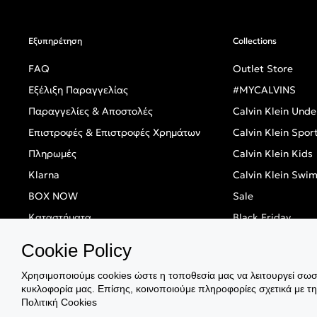
Εξυπηρέτηση
Collections
FAQ
Outlet Store
Εξέλιξη Παραγγελίας
#MYCALVINS
Παραγγελίες & Αποστολές
Calvin Klein Und
Επιστροφές & Επιστροφές Χρημάτων
Calvin Klein Spor
Πληρωμές
Calvin Klein Kids
Klarna
Calvin Klein Swi
BOX NOW
Sale
Καταστήματα
Black Friday
Singles' Day
Cookie Policy
Χρησιμοποιούμε cookies ώστε η τοποθεσία μας να λειτουργεί σωστ
κυκλοφορία μας. Επίσης, κοινοποιούμε πληροφορίες σχετικά με τ
Πολιτική Cookies