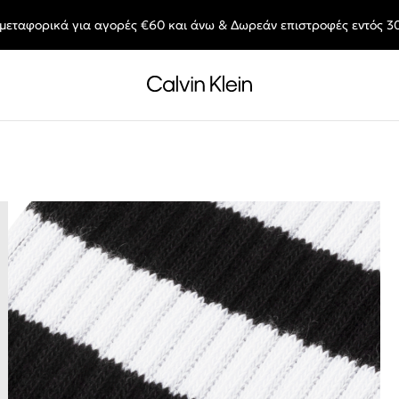
μεταφορικά για αγορές €60 και άνω & Δωρεάν επιστροφές εντός 3
End of Season Deals: Αγαπημένα styles, στις τιμές που θες.