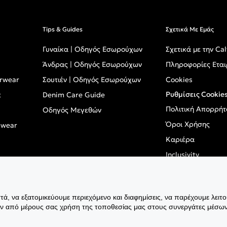
Tips & Guides
Σχετικά Με Εμάς
Γυναίκα | Οδηγός Εσωρούχων
Σχετικά με την Cal
Άνδρας | Οδηγός Εσωρούχων
Πληροφορίες Εται
erwear
Σουτιέν | Οδηγός Εσωρούχων
Cookies
Ρυθμίσεις Cookie
t
Denim Care Guide
Πολιτική Απορρήτ
Οδηγός Μεγεθών
Όροι Χρήσης
mwear
Καριέρα
Inclusivity
GPSR - Ευρωπαϊκό
ά, να εξατομικεύουμε περιεχόμενο και διαφημίσεις, να παρέχουμε λειτ
ην από μέρους σας χρήση της τοποθεσίας μας στους συνεργάτες μέσων