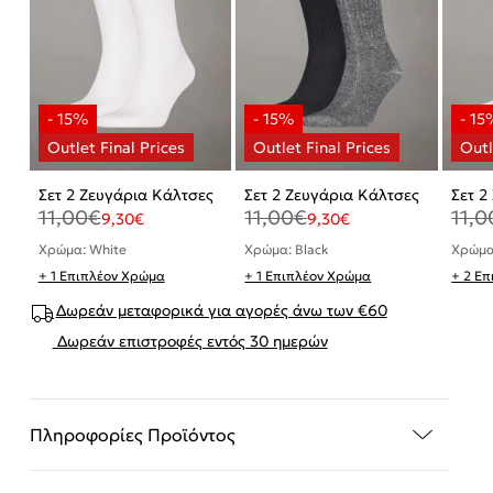
Σετ 2 Ζευγάρια Κάλτσες
Σετ 2 Ζευγάρια Κάλτσες
Σετ 2
11,00
€
11,00
€
11,0
9,30
€
9,30
€
Χρώμα: White
Χρώμα: Black
Χρώμα
+ 1 Επιπλέον Χρώμα
+ 1 Επιπλέον Χρώμα
+ 2 Ε
Δωρεάν μεταφορικά για αγορές άνω των €60
Δωρεάν επιστροφές εντός 30 ημερών
Πληροφορίες Προϊόντος