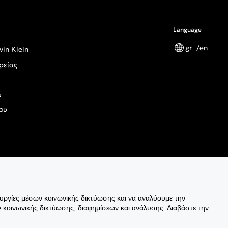
Language
gr
en
vin Klein
ρείας
s
ου
ς Κανονισμός Γενικής Ασφάλειας Προϊόντων
ουργίες μέσων κοινωνικής δικτύωσης και να αναλύουμε την
 κοινωνικής δικτύωσης, διαφημίσεων και ανάλυσης. Διαβάστε την