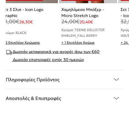
Σετ 3 Σλιπ - Icon Logo
Χαμηλόμεσο Μπόξερ -
Σετ
Graphic
Micro Stretch Logo
- Ic
31,00
€
24,00
€
32,
26,30
€
20,40
€
Χρώμα: TEENIE DELUSTER
Χρώμ
Χρώμα: BLACK
EMBLEM_FALL BERRY
WB/B
+ 2 Επιπλέον Χρώματα
+ 1 Επιπλέον Χρώμα
+ 24
Δωρεάν μεταφορικά για αγορές άνω των €60
Δωρεάν επιστροφές εντός 30 ημερών
Πληροφορίες Προϊόντος
Αποστολές & Επιστροφές