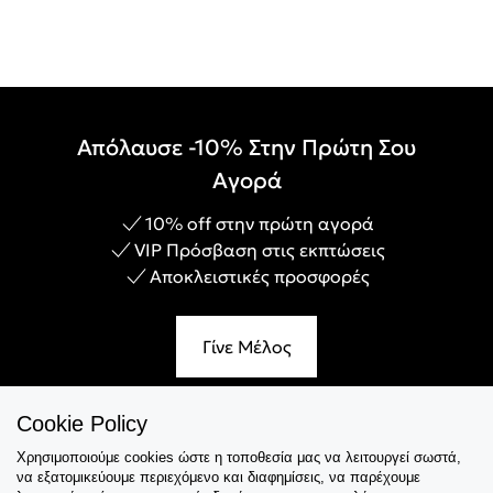
Απόλαυσε -10% Στην Πρώτη Σου
Αγορά
10% off στην πρώτη αγορά
VIP Πρόσβαση στις εκπτώσεις
Αποκλειστικές προσφορές
Γίνε Μέλος
Cookie Policy
Χρησιμοποιούμε cookies ώστε η τοποθεσία μας να λειτουργεί σωστά,
Εξυπηρέτηση
να εξατομικεύουμε περιεχόμενο και διαφημίσεις, να παρέχουμε