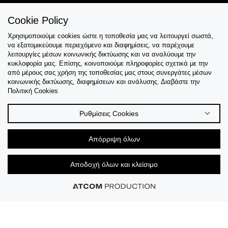
Cookie Policy
Χρησιμοποιούμε cookies ώστε η τοποθεσία μας να λειτουργεί σωστά,
Εξυπηρέτηση
να εξατομικεύουμε περιεχόμενο και διαφημίσεις, να παρέχουμε
λειτουργίες μέσων κοινωνικής δικτύωσης και να αναλύουμε την
Collections
κυκλοφορία μας. Επίσης, κοινοποιούμε πληροφορίες σχετικά με την
από μέρους σας χρήση της τοποθεσίας μας στους συνεργάτες μέσων
κοινωνικής δικτύωσης, διαφημίσεων και ανάλυσης. Διαβάστε την
Tips & Guides
Πολιτική Cookies
Σχετικά Με Εμάς
Ρυθμίσεις Cookies
Language
Απόρριψη όλων
Αποδοχή όλων και κλείσιμο
© 2026 CK STORES B.V All Rights Reserved.