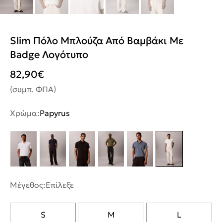
Slim Πόλο Μπλούζα Από Βαμβάκι Με
Badge Λογότυπο
82,90
€
(συμπ. ΦΠΑ)
Χρώμα:
Papyrus
Μέγεθος:
Επίλεξε
S
M
L