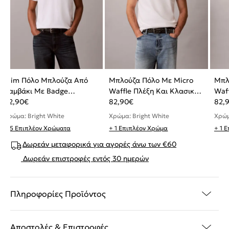
Slim Πόλο Μπλούζα Από
Μπλούζα Πόλο Με Micro
Μπλ
Βαμβάκι Με Badge
Waffle Πλέξη Και Κλασική
Waf
Λογότυπο
82,90
€
Γραμμή
82,90
€
Γρα
82,
Χρώμα: Bright White
Χρώμα: Bright White
Χρώμ
+ 5 Επιπλέον Χρώματα
+ 1 Επιπλέον Χρώμα
+ 1 
Δωρεάν μεταφορικά για αγορές άνω των €60
Δωρεάν επιστροφές εντός 30 ημερών
Πληροφορίες Προϊόντος
Αποστολές & Επιστροφές