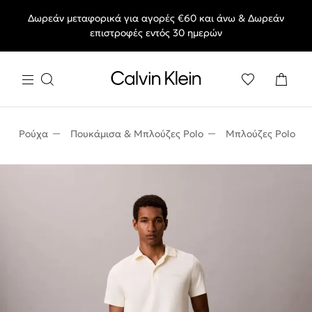
Δωρεάν μεταφορικά για αγορές €60 και άνω & Δωρεάν
End of Season Deals: Αγαπημένα styles, στις τιμές που θες.
επιστροφές εντός 30 ημερών
Ρούχα
Πουκάμισα & Μπλούζες Polo
Μπλούζες Polo