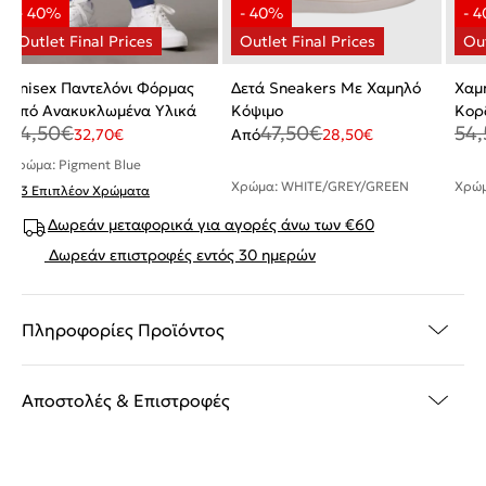
Unisex Παντελόνι Φόρμας
Δετά Sneakers Με Χαμηλό
Χαμ
Από Ανακυκλωμένα Υλικά
Κόψιμο
Κορ
54,50
€
47,50
€
54,
32,70
€
Από
28,50
€
Χρώμα: Pigment Blue
Χρώμα: WHITE/GREY/GREEN
Χρώμ
+ 3 Επιπλέον Χρώματα
Δωρεάν μεταφορικά για αγορές άνω των €60
Δωρεάν επιστροφές εντός 30 ημερών
Πληροφορίες Προϊόντος
Αποστολές & Επιστροφές