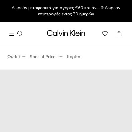
Δωρεάν μεταφορικά για αγορές €60 και άνω & Δωρεάν
End of Season Deals: Αγαπημένα styles, στις τιμές που θες.
επιστροφές εντός 30 ημερών
Outlet
Special Prices
Κορίτσι