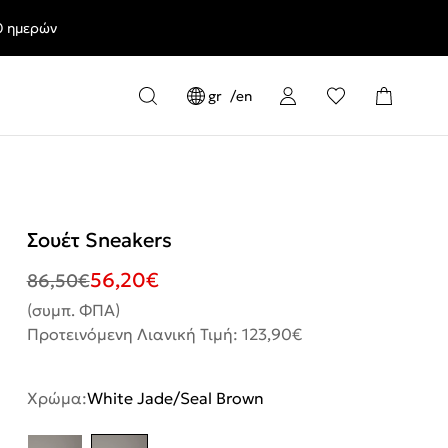
0 ημερών
gr
en
Σουέτ Sneakers
56,20
€
86,50
€
(συμπ. ΦΠΑ)
Προτεινόμενη Λιανική Τιμή: 123,90€
Χρώμα:
White Jade/Seal Brown