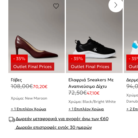
Γόβες
Ελαφριά Sneakers Με
Δερμά
108,00
€
94,
Αναπνεύσιμο Δίχτυ
70,20
€
72,50
€
47,10
€
Χρώμα:
Χρώμα: New Maroon
Danub
Χρώμα: Black/Bright White
+ 1 Επιπλέον Χρώμα
+ 1 Επιπλέον Χρώμα
+ 2 Ε
Δωρεάν μεταφορικά για αγορές άνω των €60
Δωρεάν επιστροφές εντός 30 ημερών