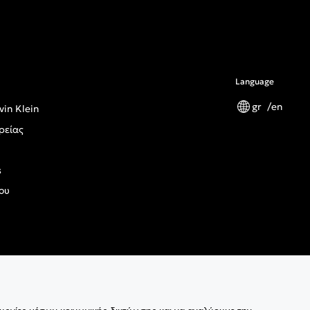
Language
gr
en
vin Klein
ρείας
s
ου
ς Κανονισμός Γενικής Ασφάλειας Προϊόντων