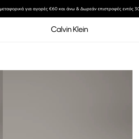
μεταφορικά για αγορές €60 και άνω & Δωρεάν επιστροφές εντός 3
End of Season Deals: Αγαπημένα styles, στις τιμές που θες.