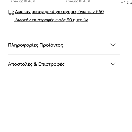
Χρώμα: BLACK
Χρώμα: BLACK
+ 1 Ε
Δωρεάν μεταφορικά για αγορές άνω των €60
Δωρεάν επιστροφές εντός 30 ημερών
Πληροφορίες Προϊόντος
Αποστολές & Επιστροφές