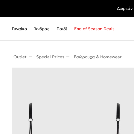
Δωρεάν 
Γυναίκα
Άνδρας
Παιδί
End of Season Deals
Outlet
Special Prices
Εσώρουχα & Homewear