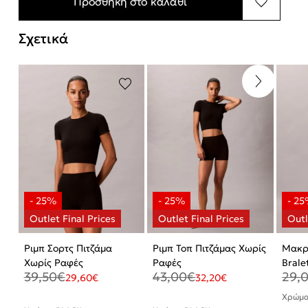
Προσθήκη στο καλάθι
Σχετικά
Ριμπ Σορτς Πιτζάμα
Ριμπ Τοπ Πιτζάμας Χωρίς
Μακρυ
Χωρίς Ραφές
Ραφές
Brale
39,50
€
43,00
€
29,
Moda
29,60
€
32,20
€
Χρώμα