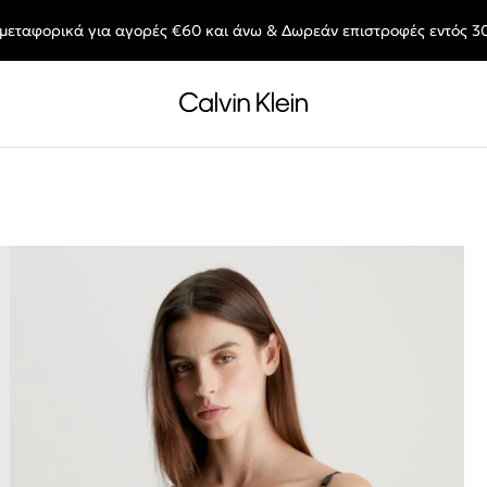
μεταφορικά για αγορές €60 και άνω & Δωρεάν επιστροφές εντός 3
End of Season Deals: Αγαπημένα styles, στις τιμές που θες.