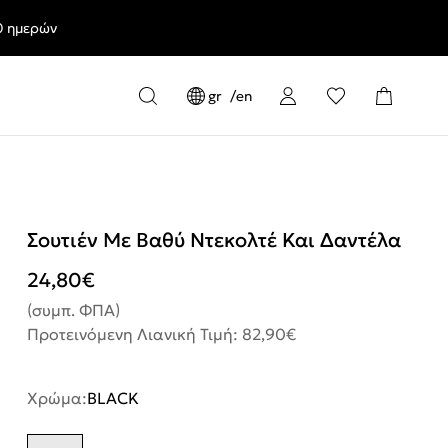
0 ημερών
gr
en
Σουτιέν Με Βαθύ Ντεκολτέ Και Δαντέλα
24,80
€
(συμπ. ΦΠΑ)
Προτεινόμενη Λιανική Τιμή: 82,90€
Χρώμα:
BLACK