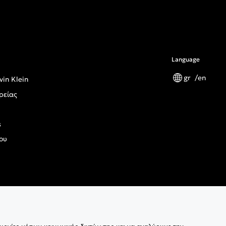
Language
gr
en
vin Klein
ρείας
s
ου
ς Κανονισμός Γενικής Ασφάλειας Προϊόντων