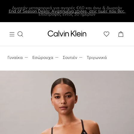
Δωρεάν μεταφορικά για αγορές €60 και άνω & Δωρεάν
End of Season Deals: Αγαπημένα styles, στις τιμές που θες.
επιστροφές εντός 30 ημερών
Γυναίκα
Εσώρουχα
Σουτιέν
Τριγωνικά