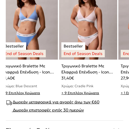
Τριγωνικό Bralette Με
Τριγωνικό Bralette Με
Τριγ
Ελαφριά Επένδυση - Icon
Ελαφριά Επένδυση - Icon
Επέν
Cotton Modal
31,40
€
Cotton Modal
31,40
€
Stre
27,9
Χρώμα: Blue Descent
Χρώμα: Cradle Pink
Χρώμ
+ 9 Επιπλέον Χρώματα
+ 9 Επιπλέον Χρώματα
+ 1 
Δωρεάν μεταφορικά για αγορές άνω των €60
Δωρεάν επιστροφές εντός 30 ημερών