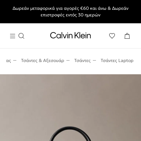
Δωρεάν μεταφορικά για αγορές €60 και άνω & Δωρεάν
End of Season Deals: Αγαπημένα styles, στις τιμές που θες.
επιστροφές εντός 30 ημερών
νδρας
Τσάντες & Αξεσουάρ
Τσάντες
Τσάντες Laptop